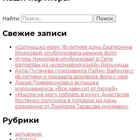
Найти:
Свежие записи
«Солнышко мое»: 18-летняя дочь Екатерины
Климовой опубликовала нежное фото
Игорь Николаев опубликовал в Сети
репортаж из «коронавирусной» больницы
Алла Пугачева поздравила Лайму Вайкуле с
66-летием и показала архивное фото с ней
Дарья Повереннова о вспышке
коронавируса: «Все зависит от людей»
«Мысли не могу собрать в кучу»: Анастасия
Костенко получила в подарок на день
рождения от Дмитрия Тарасова иномарку
Рубрики
актуально
АФИША