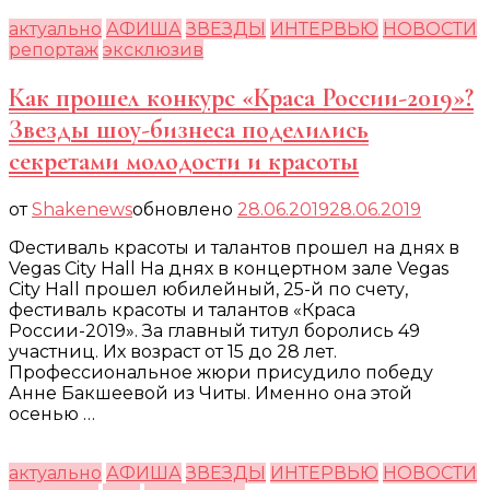
актуально
АФИША
ЗВЕЗДЫ
ИНТЕРВЬЮ
НОВОСТИ
репортаж
эксклюзив
Как прошел конкурс «Краса России-2019»?
Звезды шоу-бизнеса поделились
секретами молодости и красоты
от
Shakenews
обновлено
28.06.2019
28.06.2019
Фестиваль красоты и талантов прошел на днях в
Vegas City Hall На днях в концертном зале Vegas
City Hall прошел юбилейный, 25-й по счету,
фестиваль красоты и талантов «Краса
России-2019». За главный титул боролись 49
участниц. Их возраст от 15 до 28 лет.
Профессиональное жюри присудило победу
Анне Бакшеевой из Читы. Именно она этой
осенью …
актуально
АФИША
ЗВЕЗДЫ
ИНТЕРВЬЮ
НОВОСТИ