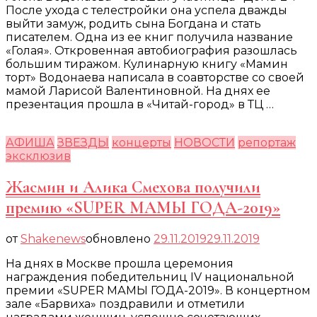
После ухода с телестройки она успела дважды
выйти замуж, родить сына Богдана и стать
писателем. Одна из ее книг получила название
«Голая». Откровенная автобиография разошлась
большим тиражом. Кулинарную книгу «Мамин
торт» Водонаева написала в соавторстве со своей
мамой Ларисой Валентиновной. На днях ее
презентация прошла в «Читай-город» в ТЦ …
АФИША
ЗВЕЗДЫ
концерты
НОВОСТИ
репортаж
эксклюзив
Жасмин и Алика Смехова получили
премию «SUPER МАМЫ ГОДА-2019»
от
Shakenews
обновлено
29.11.2019
29.11.2019
На днях в Москве прошла церемония
награждения победительниц IV национальной
премии «SUPER МАМЫ ГОДА-2019». В концертном
зале «Барвиха» поздравили и отметили