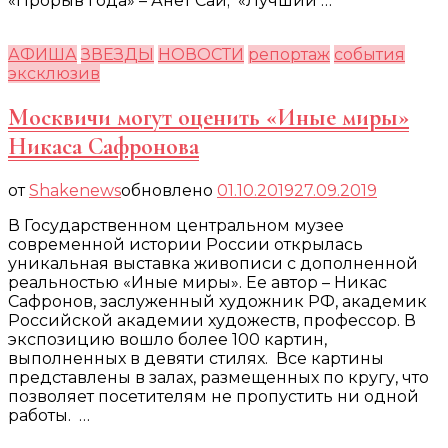
«Прорыв года» – Анет Сай; «Лучший …
АФИША
ЗВЕЗДЫ
НОВОСТИ
репортаж
события
эксклюзив
Москвичи могут оценить «Иные миры»
Никаса Сафронова
от
Shakenews
обновлено
01.10.2019
27.09.2019
В Государственном центральном музее
современной истории России открылась
уникальная выставка живописи с дополненной
реальностью «Иные миры». Ее автор – Никас
Сафронов, заслуженный художник РФ, академик
Российской академии художеств, профессор. В
экспозицию вошло более 100 картин,
выполненных в девяти стилях. Все картины
представлены в залах, размещенных по кругу, что
позволяет посетителям не пропустить ни одной
работы. …