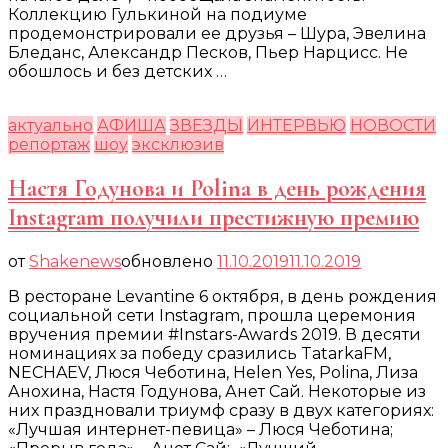
Коллекцию Гулькиной на подиуме
продемонстрировали ее друзья – Шура, Эвелина
Бледанс, Александр Песков, Пьер Нарцисс. Не
обошлось и без детских …
актуально
АФИША
ЗВЕЗДЫ
ИНТЕРВЬЮ
НОВОСТИ
репортаж
шоу
эксклюзив
Настя Годунова и Polina в день рождения
Instagram получили престижную премию
от
Shakenews
обновлено
11.10.2019
11.10.2019
В ресторане Levantine 6 октября, в день рождения
социальной сети Instagram, прошла церемония
вручения премии #Instars-Awards 2019. В десяти
номинациях за победу сразились TatarkaFM,
NECHAEV, Люся Чеботина, Helen Yes, Polina, Лиза
Анохина, Настя Годунова, Анет Сай. Некоторые из
них праздновали триумф сразу в двух категориях:
«Лучшая интернет-певица» – Люся Чеботина;