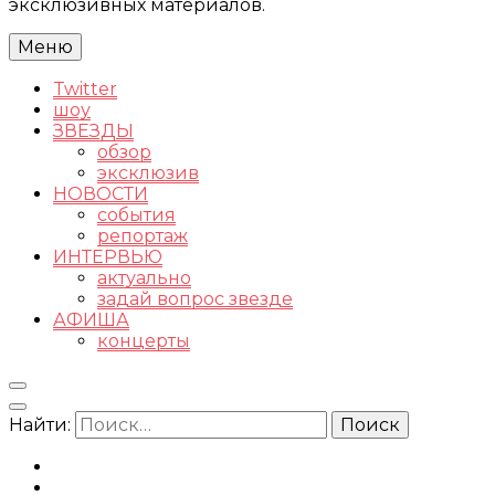
эксклюзивных материалов.
Меню
Twitter
шоу
ЗВЕЗДЫ
обзор
эксклюзив
НОВОСТИ
события
репортаж
ИНТЕРВЬЮ
актуально
задай вопрос звезде
АФИША
концерты
Найти: