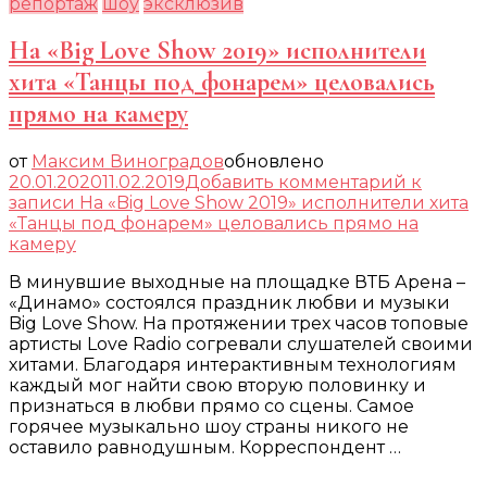
репортаж
шоу
эксклюзив
На «Big Love Show 2019» исполнители
хита «Танцы под фонарем» целовались
прямо на камеру
от
Максим Виноградов
обновлено
20.01.2020
11.02.2019
Добавить комментарий
к
записи На «Big Love Show 2019» исполнители хита
«Танцы под фонарем» целовались прямо на
камеру
В минувшие выходные на площадке ВТБ Арена –
«Динамо» состоялся праздник любви и музыки
Big Love Show. На протяжении трех часов топовые
артисты Love Radio согревали слушателей своими
хитами. Благодаря интерактивным технологиям
каждый мог найти свою вторую половинку и
признаться в любви прямо со сцены. Самое
горячее музыкально шоу страны никого не
оставило равнодушным. Корреспондент …