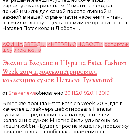
наградами женщин, успешно сочетающих
карьеру с материнством. Отметить и создать
яркий имидж для самой перспективной и
важной в нашей стране части населения – мам,
озвучили главную цель премии ее организаторы
Наталья Петлякова и Любовь …
АФИША
ЗВЕЗДЫ
ИНТЕРВЬЮ
НОВОСТИ
репортаж
шоу
эксклюзив
Эвелина Бледанс и Шура на Estet Fashion
Week-2019 продемонстрировали
коллекцию сумок Натальи Гулькиной
от
Shakenews
обновлено
20.11.2019
20.11.2019
В Москве прошла Estet Fashion Week-2019, где в
качестве дизайнера дебютировала Наталья
Гулькина, представившая на суд зрителей
коллекцию сумок. Многие были удивлены ее
новым хобби. «Будет спрос на изделия, продолжу
начатое дело», – пообещала знаменитость.