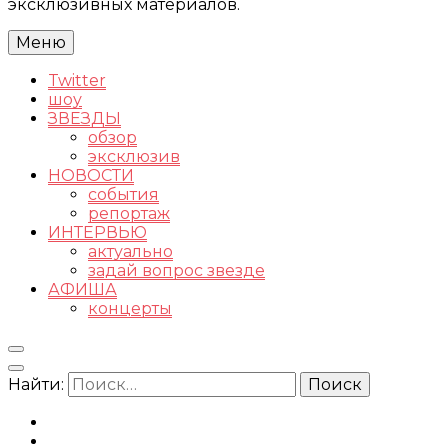
эксклюзивных материалов.
Меню
Twitter
шоу
ЗВЕЗДЫ
обзор
эксклюзив
НОВОСТИ
события
репортаж
ИНТЕРВЬЮ
актуально
задай вопрос звезде
АФИША
концерты
Найти: