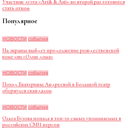
Участник дуэта «Artik & Asti» во второй раз готовится
стать отцом
Популярное
НОВОСТИ
события
На экраны выйдет продолжение рождественской
комедии «Один дома»
НОВОСТИ
события
Поход Екатерины Андреевой в Большой театр
обернулся скандалом
НОВОСТИ
события
Ольга Бузова попала в топ-50 самых упоминаемых в
российских СМИ персон