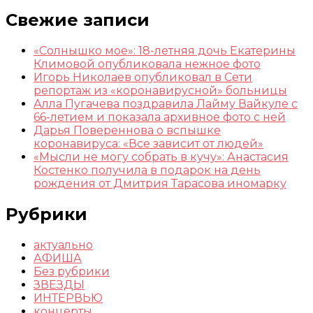
Свежие записи
«Солнышко мое»: 18-летняя дочь Екатерины
Климовой опубликовала нежное фото
Игорь Николаев опубликовал в Сети
репортаж из «коронавирусной» больницы
Алла Пугачева поздравила Лайму Вайкуле с
66-летием и показала архивное фото с ней
Дарья Повереннова о вспышке
коронавируса: «Все зависит от людей»
«Мысли не могу собрать в кучу»: Анастасия
Костенко получила в подарок на день
рождения от Дмитрия Тарасова иномарку
Рубрики
актуально
АФИША
Без рубрики
ЗВЕЗДЫ
ИНТЕРВЬЮ
концерты