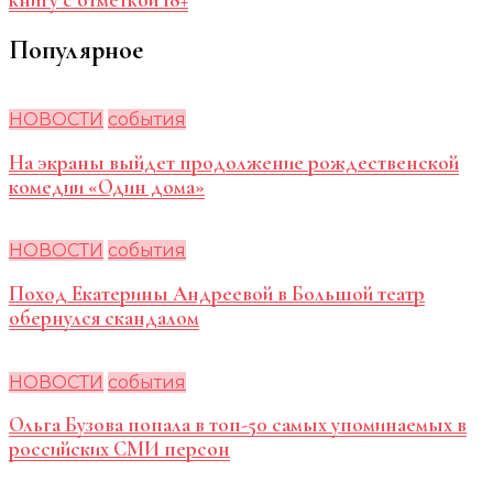
книгу с отметкой 18+
Популярное
НОВОСТИ
события
На экраны выйдет продолжение рождественской
комедии «Один дома»
НОВОСТИ
события
Поход Екатерины Андреевой в Большой театр
обернулся скандалом
НОВОСТИ
события
Ольга Бузова попала в топ-50 самых упоминаемых в
российских СМИ персон