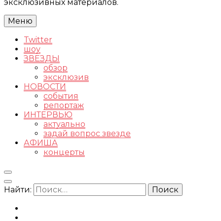
эксклюзивных материалов.
Меню
Twitter
шоу
ЗВЕЗДЫ
обзор
эксклюзив
НОВОСТИ
события
репортаж
ИНТЕРВЬЮ
актуально
задай вопрос звезде
АФИША
концерты
Найти: