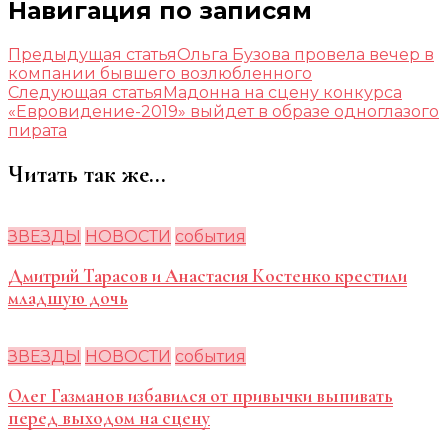
Навигация по записям
Предыдущая статья
Ольга Бузова провела вечер в
компании бывшего возлюбленного
Следующая статья
Мадонна на сцену конкурса
«Евровидение-2019» выйдет в образе одноглазого
пирата
Читать так же...
ЗВЕЗДЫ
НОВОСТИ
события
Дмитрий Тарасов и Анастасия Костенко крестили
младшую дочь
ЗВЕЗДЫ
НОВОСТИ
события
Олег Газманов избавился от привычки выпивать
перед выходом на сцену