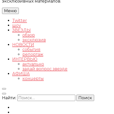
эксклюзивных материалов.
Меню
Twitter
шоу
ЗВЕЗДЫ
обзор
эксклюзив
НОВОСТИ
события
репортаж
ИНТЕРВЬЮ
актуально
задай вопрос звезде
АФИША
концерты
Найти: