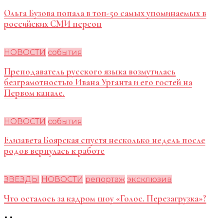
Ольга Бузова попала в топ-50 самых упоминаемых в
российских СМИ персон
НОВОСТИ
события
Преподаватель русского языка возмутилась
безграмотностью Ивана Урганта и его гостей на
Первом канале.
НОВОСТИ
события
Елизавета Боярская спустя несколько недель после
родов вернулась к работе
ЗВЕЗДЫ
НОВОСТИ
репортаж
эксклюзив
Что осталось за кадром шоу «Голос. Перезагрузка»?