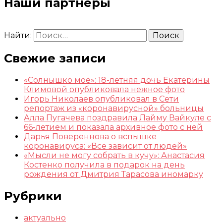
Наши партнеры
Найти:
Свежие записи
«Солнышко мое»: 18-летняя дочь Екатерины
Климовой опубликовала нежное фото
Игорь Николаев опубликовал в Сети
репортаж из «коронавирусной» больницы
Алла Пугачева поздравила Лайму Вайкуле с
66-летием и показала архивное фото с ней
Дарья Повереннова о вспышке
коронавируса: «Все зависит от людей»
«Мысли не могу собрать в кучу»: Анастасия
Костенко получила в подарок на день
рождения от Дмитрия Тарасова иномарку
Рубрики
актуально