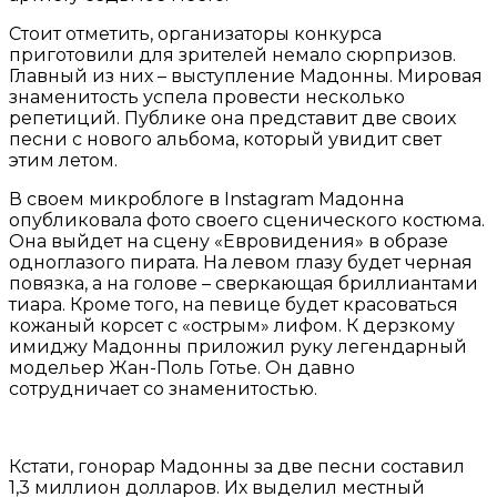
Стоит отметить, организаторы конкурса
приготовили для зрителей немало сюрпризов.
Главный из них – выступление Мадонны. Мировая
знаменитость успела провести несколько
репетиций. Публике она представит две своих
песни с нового альбома, который увидит свет
этим летом.
В своем микроблоге в Instagram Мадонна
опубликовала фото своего сценического костюма.
Она выйдет на сцену «Евровидения» в образе
одноглазого пирата. На левом глазу будет черная
повязка, а на голове – сверкающая бриллиантами
тиара. Кроме того, на певице будет красоваться
кожаный корсет с «острым» лифом. К дерзкому
имиджу Мадонны приложил руку легендарный
модельер Жан-Поль Готье. Он давно
сотрудничает со знаменитостью.
Кстати, гонорар Мадонны за две песни составил
1,3 миллион долларов. Их выделил местный