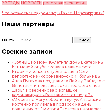
ЗВЕЗДЫ
НОВОСТИ
репортаж
эксклюзив
Что осталось за кадром шоу «Голос. Перезагрузка»?
Наши партнеры
Найти:
Свежие записи
«Солнышко мое»: 18-летняя дочь Екатерины
Климовой опубликовала нежное фото
Игорь Николаев опубликовал в Сети
репортаж из «коронавирусной» больницы
Алла Пугачева поздравила Лайму Вайкуле с
66-летием и показала архивное фото с ней
Дарья Повереннова о вспышке
коронавируса: «Все зависит от людей»
«Мысли не могу собрать в кучу»: Анастасия
Костенко получила в подарок на день
рождения от Дмитрия Тарасова иномарку