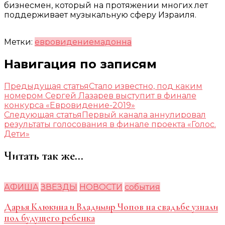
бизнесмен, который на протяжении многих лет
поддерживает музыкальную сферу Израиля.
Метки:
евровидение
мадонна
Навигация по записям
Предыдущая статья
Стало известно, под каким
номером Сергей Лазарев выступит в финале
конкурса «Евровидение-2019»
Следующая статья
Первый канала аннулировал
результаты голосования в финале проекта «Голос.
Дети»
Читать так же...
АФИША
ЗВЕЗДЫ
НОВОСТИ
события
Дарья Клюкина и Владимир Чопов на свадьбе узнали
пол будущего ребенка