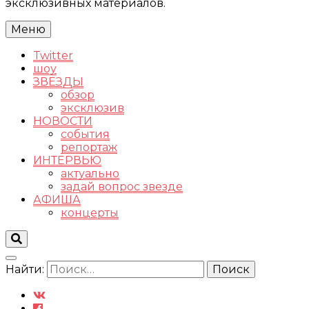
эксклюзивных материалов.
Меню
Twitter
шоу
ЗВЕЗДЫ
обзор
эксклюзив
НОВОСТИ
события
репортаж
ИНТЕРВЬЮ
актуально
задай вопрос звезде
АФИША
концерты
Найти: