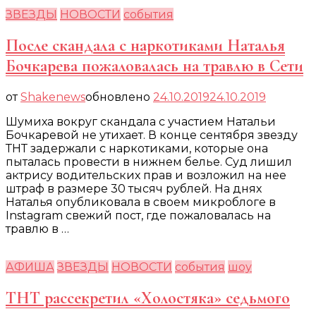
ЗВЕЗДЫ
НОВОСТИ
события
После скандала с наркотиками Наталья
Бочкарева пожаловалась на травлю в Сети
от
Shakenews
обновлено
24.10.2019
24.10.2019
Шумиха вокруг скандала с участием Натальи
Бочкаревой не утихает. В конце сентября звезду
ТНТ задержали с наркотиками, которые она
пыталась провести в нижнем белье. Суд лишил
актрису водительских прав и возложил на нее
штраф в размере 30 тысяч рублей. На днях
Наталья опубликовала в своем микроблоге в
Instagram свежий пост, где пожаловалась на
травлю в …
АФИША
ЗВЕЗДЫ
НОВОСТИ
события
шоу
ТНТ рассекретил «Холостяка» седьмого