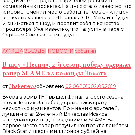
каждый сезон радовал зрителей ролями в
комедийных проектах. На днях стало известно, что
юморист сменил место работы: теперь он «лицо»
конкурирующего с ТНТ канала СТС. Михаил будет
и сниматься в шоу, и проявит себя в качестве
продюсера. Уже известно, что Галустян в паре с
Сергеем Светлаковым будут …
АФИША
ЗВЕЗДЫ
НОВОСТИ
события
В шоу «Песни», 2-й сезон, победу одержал
рэпер SLAME из команды Тимати
от
Shakenews
обновлено
02.06.2019
02.06.2019
Вчера в эфир ТНТ вышел финал второго сезона
шоу «Песни». За победу сражались сразу
несколько музыкантов. По мнению зрителей,
лучшим стал 24-летний Вячеслав Исаков,
выступающий под псевдонимом SLAME. За
первое место рэпер получил контракт с лейблом
Black Star и шесть миллионов рублей на