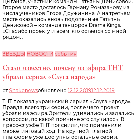
Цыганов, участник команды Татьяны Денисовой.
Второе место досталось Герману Ромазанову из
числа учеников Егора Дружинина. А на третьем
месте оказались вновь подопечные Татьяны
Денисовой – команда танцоров Drama Kings.
«Спасибо проекту и всем, кто остается со мной
рядом. …
ЗВЕЗДЫ
НОВОСТИ
события
Стало известно, почему из эфира ТНТ
убрали сериал «Слуга народа»
от
Shakenews
обновлено
12.12.2019
12.12.2019
ТНТ показал украинский сериал «Слуга народа».
Правда, всего три серии, после чего проект
убрали из эфира. Зрители удивились и задались
вопросом, по какой причине это случилось. В
пресс-службе ТНТ пояснили, что применили
маркетинговый ход. На крупной платной
платформе уже доступны остальные серии.