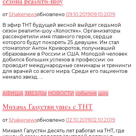
сезона реалити-шоу
от
Shakenews
обновлено
09.10.2019
09.10.2019
В эфир ТНТ будущей весной выйдет седьмой
сезон реалити-шоу «Холостяк». Организаторы
рассекретили имя главного героя, сердце
которого будут покорять 25 девушек. Им стал
стоматолог Антон Криворотов, получивший
образование в России и США. Молодой человек
добился больших успехов в профессии: он
проводит международные семинары и тренинги
для врачей со всего мира. Среди его пациентов
немало звезд. …
АФИША
ЗВЕЗДЫ
НОВОСТИ
события
шоу
Михаил Галустян ушел с ТНТ
от
Shakenews
обновлено
02.10.2019
02.10.2019
Михаил Галустян десять лет работал на ТНТ, где