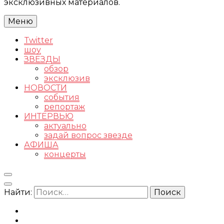
эксклюзивных материалов.
Меню
Twitter
шоу
ЗВЕЗДЫ
обзор
эксклюзив
НОВОСТИ
события
репортаж
ИНТЕРВЬЮ
актуально
задай вопрос звезде
АФИША
концерты
Найти: