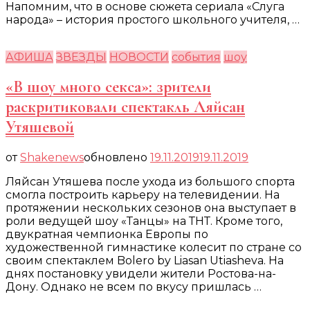
Напомним, что в основе сюжета сериала «Слуга
народа» – история простого школьного учителя, …
АФИША
ЗВЕЗДЫ
НОВОСТИ
события
шоу
«В шоу много секса»: зрители
раскритиковали спектакль Ляйсан
Утяшевой
от
Shakenews
обновлено
19.11.2019
19.11.2019
Ляйсан Утяшева после ухода из большого спорта
смогла построить карьеру на телевидении. На
протяжении нескольких сезонов она выступает в
роли ведущей шоу «Танцы» на ТНТ. Кроме того,
двукратная чемпионка Европы по
художественной гимнастике колесит по стране со
своим спектаклем Bolero by Liasan Utiasheva. На
днях постановку увидели жители Ростова-на-
Дону. Однако не всем по вкусу пришлась …