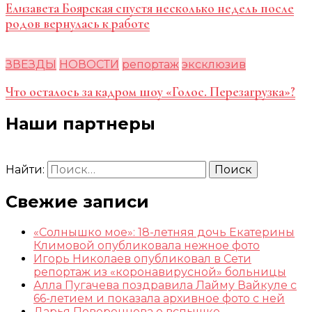
Елизавета Боярская спустя несколько недель после
родов вернулась к работе
ЗВЕЗДЫ
НОВОСТИ
репортаж
эксклюзив
Что осталось за кадром шоу «Голос. Перезагрузка»?
Наши партнеры
Найти:
Свежие записи
«Солнышко мое»: 18-летняя дочь Екатерины
Климовой опубликовала нежное фото
Игорь Николаев опубликовал в Сети
репортаж из «коронавирусной» больницы
Алла Пугачева поздравила Лайму Вайкуле с
66-летием и показала архивное фото с ней
Дарья Повереннова о вспышке