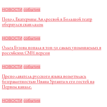
НОВОСТИ
события
Поход Екатерины Андреевой в Большой театр
обернулся скандалом
НОВОСТИ
события
Ольга Бузова попала в топ-50 самых упоминаемых в
российских СМИ персон
НОВОСТИ
события
Преподаватель русского языка возмутилась
безграмотностью Ивана Урганта и его гостей на
Первом канале.
НОВОСТИ
события