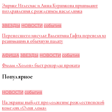
Энрике Иглесиас и Анна Курникова принимают
поздравления с рождением наследника
ЗВЕЗДЫ
НОВОСТИ
события
Перенесшего инсульт Валентина Гафта перевели из
реанимации в обычную палату
АФИША
ЗВЕЗДЫ
НОВОСТИ
события
Фильм «Холоп» бьет рекорды проката
Популярное
НОВОСТИ
события
На экраны выйдет продолжение рождественской
комедии «Один дома»