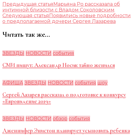
Предыдущая статья
Марьяна Ро рассказала об
интимной близости с Владом Соколовским
Следующая статья
Появились новые подробности
о предполагаемой дочери Сергея Лазарева
Читать так же...
ЗВЕЗДЫ
НОВОСТИ
события
СМИ пишут: Александр Носик тайно женился
АФИША
ЗВЕЗДЫ
НОВОСТИ
события
шоу
Сергей Лазарев рассказал о подготовке к конкурсу
«Евровидение 2019»
ЗВЕЗДЫ
НОВОСТИ
обзор
события
Дженнифер Энистон планирует усыновить ребенка