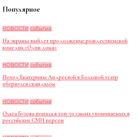
Популярное
НОВОСТИ
события
На экраны выйдет продолжение рождественской
комедии «Один дома»
НОВОСТИ
события
Поход Екатерины Андреевой в Большой театр
обернулся скандалом
НОВОСТИ
события
Ольга Бузова попала в топ-50 самых упоминаемых в
российских СМИ персон