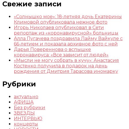
Свежие записи
«Солнышко мое»: 18-летняя дочь Екатерины
Климовой опубликовала нежное фото
Игорь Николаев опубликовал в Сети
репортаж из «коронавирусной» больницы
Алла Пугачева поздравила Лайму Вайкуле с
66-летием и показала архивное фото с ней
Дарья Повереннова о вспышке
коронавируса: «Все зависит от людей»
«Мысли не могу собрать в кучу»: Анастасия
Костенко получила в подарок на день
рождения от Дмитрия Тарасова иномарку
Рубрики
актуально
АФИША
Без рубрики
ЗВЕЗДЫ
ИНТЕРВЬЮ
концерты