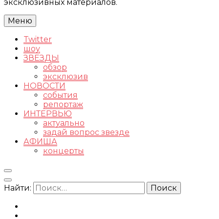
эксклюзивных материалов.
Меню
Twitter
шоу
ЗВЕЗДЫ
обзор
эксклюзив
НОВОСТИ
события
репортаж
ИНТЕРВЬЮ
актуально
задай вопрос звезде
АФИША
концерты
Найти: