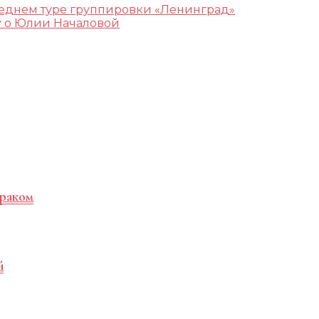
леднем туре группировки «Ленинград»
у о Юлии Началовой
 раком
й