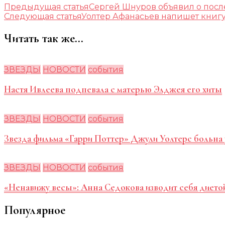
Предыдущая статья
Сергей Шнуров объявил о пос
Следующая статья
Уолтер Афанасьев напишет книг
Читать так же...
ЗВЕЗДЫ
НОВОСТИ
события
Настя Ивлеева подпевала с матерью Элджея его хиты
ЗВЕЗДЫ
НОВОСТИ
события
Звезда фильма «Гарри Поттер» Джули Уолтерс больна
ЗВЕЗДЫ
НОВОСТИ
события
«Ненавижу весы»: Анна Седокова изводит себя дието
Популярное