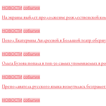
НОВОСТИ
события
На экраны выйдет продолжение рождественской ко
НОВОСТИ
события
Поход Екатерины Андреевой в Большой театр оберну
НОВОСТИ
события
Ольга Бузова попала в топ-50 самых упоминаемых в 
НОВОСТИ
события
Преподаватель русского языка возмутилась безграмот
НОВОСТИ
события