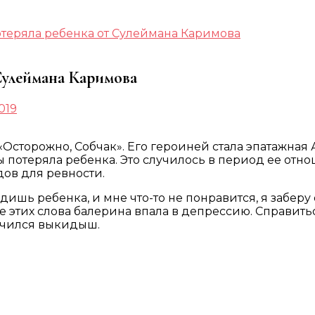
отеряла ребенка от Сулеймана Каримова
Сулеймана Каримова
019
торожно, Собчак». Его героиней стала эпатажная А
ы потеряла ребенка. Это случилось в период ее от
дов для ревности.
дишь ребенка, и мне что-то не понравится, я заберу
ле этих слова балерина впала в депрессию. Справить
лучился выкидыш.