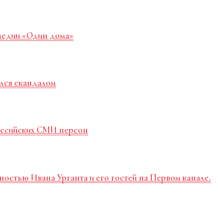
медии «Один дома»
лся скандалом
российских СМИ персон
ностью Ивана Урганта и его гостей на Первом канале.