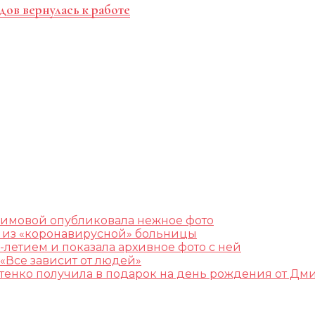
дов вернулась к работе
лимовой опубликовала нежное фото
ж из «коронавирусной» больницы
-летием и показала архивное фото с ней
«Все зависит от людей»
остенко получила в подарок на день рождения от Дм