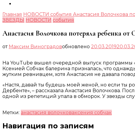
Главная
НОВОСТИ
события
Анастасия Волочкова п
ЗВЕЗДЫ
НОВОСТИ
события
Анастасия Волочкова потеряла ребенка от 
от
Максим Виноградов
обновлено
20.03.2019
20.03.2
На YouTube вышел очередной выпуск программы «Ос
Ксенией Собчак балерина призналась, что однажд
жутким ревнивцем, хотя Анастасия не давала пово
«Настя, давай ты будешь моей женой, но если ты ро
Дербенте», – рассказала Анастасия Волочкова. Пос
одной из репетиций упала в обморок. У звезды с
Метки:
анастасия волочкова
ксения собчак
Навигация по записям