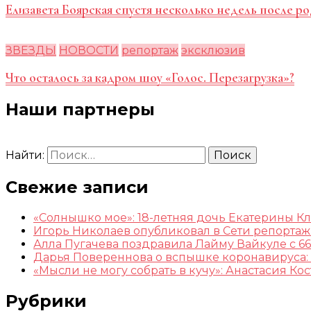
Елизавета Боярская спустя несколько недель после ро
ЗВЕЗДЫ
НОВОСТИ
репортаж
эксклюзив
Что осталось за кадром шоу «Голос. Перезагрузка»?
Наши партнеры
Найти:
Свежие записи
«Солнышко мое»: 18-летняя дочь Екатерины К
Игорь Николаев опубликовал в Сети репорта
Алла Пугачева поздравила Лайму Вайкуле с 66
Дарья Повереннова о вспышке коронавируса: 
«Мысли не могу собрать в кучу»: Анастасия К
Рубрики