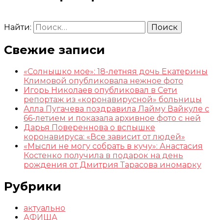
Найти:
Свежие записи
«Солнышко мое»: 18-летняя дочь Екатерины
Климовой опубликовала нежное фото
Игорь Николаев опубликовал в Сети
репортаж из «коронавирусной» больницы
Алла Пугачева поздравила Лайму Вайкуле с
66-летием и показала архивное фото с ней
Дарья Повереннова о вспышке
коронавируса: «Все зависит от людей»
«Мысли не могу собрать в кучу»: Анастасия
Костенко получила в подарок на день
рождения от Дмитрия Тарасова иномарку
Рубрики
актуально
АФИША