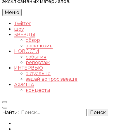
эксклюзивных материалов.
Меню
Twitter
шоу
ЗВЕЗДЫ
обзор
эксклюзив
НОВОСТИ
события
репортаж
ИНТЕРВЬЮ
актуально
задай вопрос звезде
АФИША
концерты
Найти: