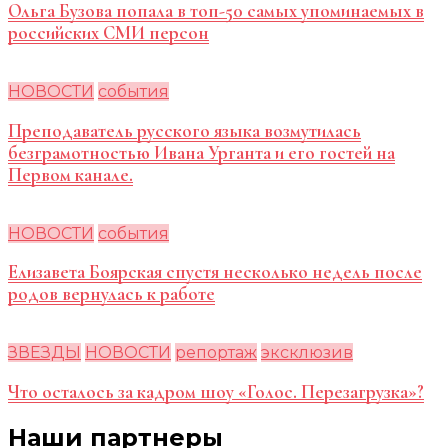
Ольга Бузова попала в топ-50 самых упоминаемых в
российских СМИ персон
НОВОСТИ
события
Преподаватель русского языка возмутилась
безграмотностью Ивана Урганта и его гостей на
Первом канале.
НОВОСТИ
события
Елизавета Боярская спустя несколько недель после
родов вернулась к работе
ЗВЕЗДЫ
НОВОСТИ
репортаж
эксклюзив
Что осталось за кадром шоу «Голос. Перезагрузка»?
Наши партнеры