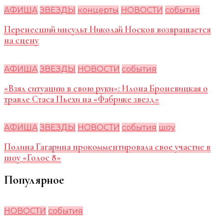
АФИША
ЗВЕЗДЫ
концерты
НОВОСТИ
события
Перенесший инсульт Николай Носков возвращается
на сцену
АФИША
ЗВЕЗДЫ
НОВОСТИ
события
«Взял ситуацию в свою руки»: Илона Броневицкая о
травле Стаса Пьехи на «Фабрике звезд»
АФИША
ЗВЕЗДЫ
НОВОСТИ
события
шоу
Полина Гагарина прокомментировала свое участие в
шоу «Голос 8»
Популярное
НОВОСТИ
события