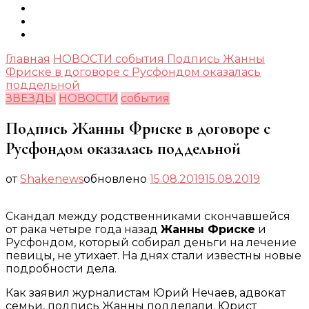
Главная
НОВОСТИ
события
Подпись Жанны
Фриске в договоре с Русфондом оказалась
поддельной
ЗВЕЗДЫ
НОВОСТИ
события
Подпись Жанны Фриске в договоре с
Русфондом оказалась поддельной
от
Shakenews
обновлено
15.08.2019
15.08.2019
Скандал между родственниками скончавшейся
от рака четыре года назад
Жанны Фриске
и
Русфондом, который собирал деньги на лечение
певицы, не утихает. На днях стали известны новые
подробности дела.
Как заявил журналистам Юрий Нечаев, адвокат
семьи, подпись Жанны подделали. Юрист