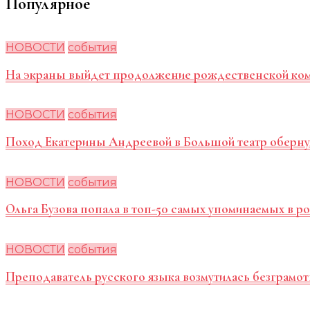
Популярное
НОВОСТИ
события
На экраны выйдет продолжение рождественской ко
НОВОСТИ
события
Поход Екатерины Андреевой в Большой театр оберну
НОВОСТИ
события
Ольга Бузова попала в топ-50 самых упоминаемых в 
НОВОСТИ
события
Преподаватель русского языка возмутилась безграмот