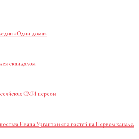
медии «Один дома»
лся скандалом
российских СМИ персон
ностью Ивана Урганта и его гостей на Первом канале.