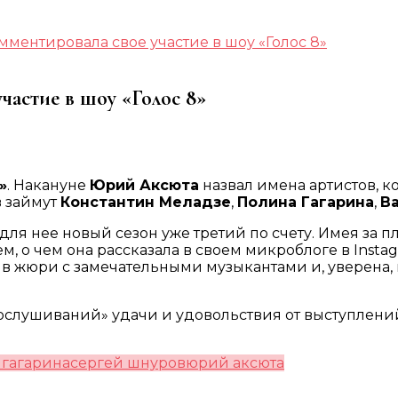
ментировала свое участие в шоу «Голос 8»
частие в шоу «Голос 8»
»
. Накануне
Юрий Аксюта
назвал имена артистов, 
в займут
Константин Меладзе
,
Полина Гагарина
,
В
для нее новый сезон уже третий по счету. Имея за п
 о чем она рассказала в своем микроблоге в Instag
ыть в жюри с замечательными музыкантами и, уверен
ослушиваний» удачи и удовольствия от выступлени
 гагарина
сергей шнуров
юрий аксюта