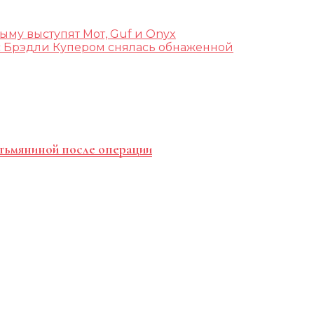
ыму выступят Мот, Guf и Onyx
с Брэдли Купером снялась обнаженной
отьмяниной после операции