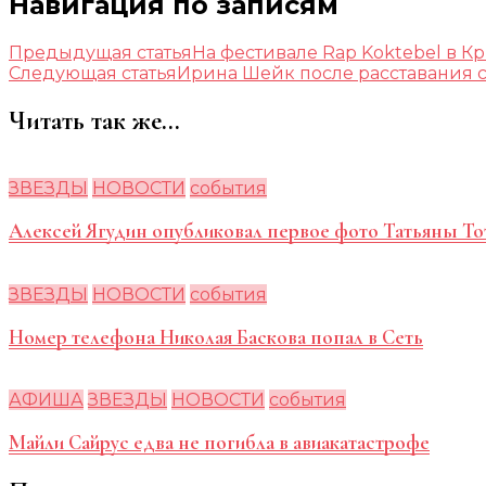
Навигация по записям
Предыдущая статья
На фестивале Rap Koktebel в Кр
Следующая статья
Ирина Шейк после расставания 
Читать так же...
ЗВЕЗДЫ
НОВОСТИ
события
Алексей Ягудин опубликовал первое фото Татьяны Т
ЗВЕЗДЫ
НОВОСТИ
события
Номер телефона Николая Баскова попал в Сеть
АФИША
ЗВЕЗДЫ
НОВОСТИ
события
Майли Сайрус едва не погибла в авиакатастрофе