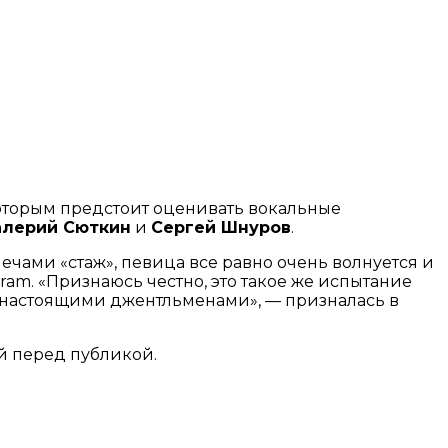
которым предстоит оценивать вокальные
алерий Сюткин
и
Сергей Шнуров
.
лечами «стаж», певица все равно очень волнуется и
ram. «Признаюсь честно, это такое же испытание
а, настоящими джентльменами», — призналась в
й перед публикой.