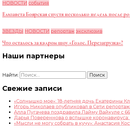
НОВОСТИ
события
Елизавета Боярская спустя несколько недель после ро
ЗВЕЗДЫ
НОВОСТИ
репортаж
эксклюзив
Что осталось за кадром шоу «Голос. Перезагрузка»?
Наши партнеры
Найти:
Свежие записи
«Солнышко мое»: 18-летняя дочь Екатерины К
Игорь Николаев опубликовал в Сети репорта
Алла Пугачева поздравила Лайму Вайкуле с 66
Дарья Повереннова о вспышке коронавируса: 
«Мысли не могу собрать в кучу»: Анастасия К