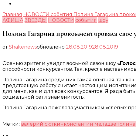
Главная
НОВОСТИ
события
Полина Гагарина проком
АФИША
ЗВЕЗДЫ
НОВОСТИ
события
шоу
Полина Гагарина прокомментировала свое у
от
Shakenews
обновлено
28.08.2019
28.08.2019
Осенью зрители увидят восьмой сезон шоу
«Голос
способности конкурсантов. Так, кресла наставнико
Полина Гагарина среди них самая опытная, так как 
предстоящую работу считает настоящим испытанием,
для меня, как и для всех конкурсантов. Я рада б
социальной сети знаменитость.
Полина Гагарина пожелала участникам «слепых пр
Метки:
валерий сюткин
константин меладзе
полина