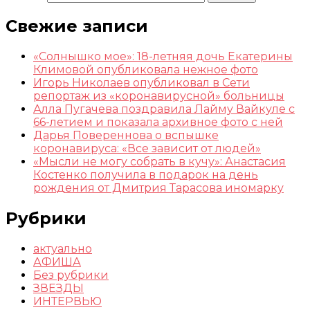
Свежие записи
«Солнышко мое»: 18-летняя дочь Екатерины
Климовой опубликовала нежное фото
Игорь Николаев опубликовал в Сети
репортаж из «коронавирусной» больницы
Алла Пугачева поздравила Лайму Вайкуле с
66-летием и показала архивное фото с ней
Дарья Повереннова о вспышке
коронавируса: «Все зависит от людей»
«Мысли не могу собрать в кучу»: Анастасия
Костенко получила в подарок на день
рождения от Дмитрия Тарасова иномарку
Рубрики
актуально
АФИША
Без рубрики
ЗВЕЗДЫ
ИНТЕРВЬЮ