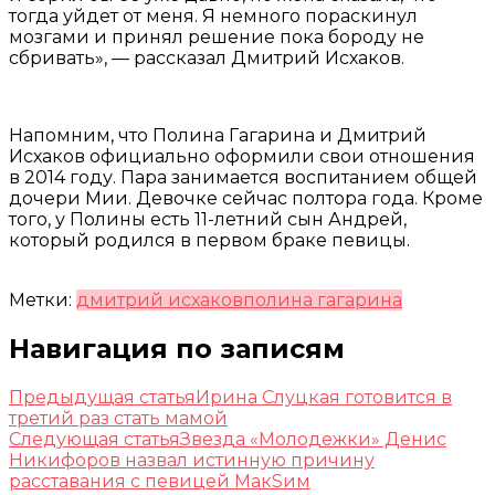
тогда уйдет от меня. Я немного пораскинул
мозгами и принял решение пока бороду не
сбривать», — рассказал Дмитрий Исхаков.
Напомним, что Полина Гагарина и Дмитрий
Исхаков официально оформили свои отношения
в 2014 году. Пара занимается воспитанием общей
дочери Мии. Девочке сейчас полтора года. Кроме
того, у Полины есть 11-летний сын Андрей,
который родился в первом браке певицы.
Метки:
дмитрий исхаков
полина гагарина
Навигация по записям
Предыдущая статья
Ирина Слуцкая готовится в
третий раз стать мамой
Следующая статья
Звезда «Молодежки» Денис
Никифоров назвал истинную причину
расставания с певицей МакSим