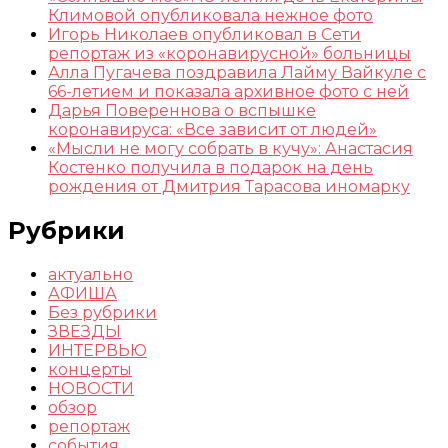
Климовой опубликовала нежное фото
Игорь Николаев опубликовал в Сети
репортаж из «коронавирусной» больницы
Алла Пугачева поздравила Лайму Вайкуле с
66-летием и показала архивное фото с ней
Дарья Повереннова о вспышке
коронавируса: «Все зависит от людей»
«Мысли не могу собрать в кучу»: Анастасия
Костенко получила в подарок на день
рождения от Дмитрия Тарасова иномарку
Рубрики
актуально
АФИША
Без рубрики
ЗВЕЗДЫ
ИНТЕРВЬЮ
концерты
НОВОСТИ
обзор
репортаж
события