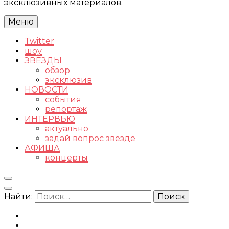
эксклюзивных материалов.
Меню
Twitter
шоу
ЗВЕЗДЫ
обзор
эксклюзив
НОВОСТИ
события
репортаж
ИНТЕРВЬЮ
актуально
задай вопрос звезде
АФИША
концерты
Найти: