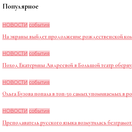
Популярное
НОВОСТИ
события
На экраны выйдет продолжение рождественской ко
НОВОСТИ
события
Поход Екатерины Андреевой в Большой театр оберну
НОВОСТИ
события
Ольга Бузова попала в топ-50 самых упоминаемых в 
НОВОСТИ
события
Преподаватель русского языка возмутилась безграмот