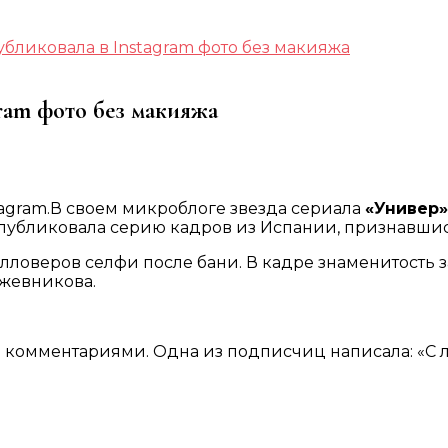
бликовала в Instagram фото без макияжа
ram фото без макияжа
tagram.В своем микроблоге звезда сериала
«Универ»
опубликовала серию кадров из Испании, признавшись
лловеров селфи после бани. В кадре знаменитость 
ожевникова.
комментариями. Одна из подписчиц написала: «С л