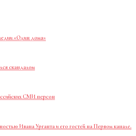
медии «Один дома»
лся скандалом
российских СМИ персон
ностью Ивана Урганта и его гостей на Первом канале.