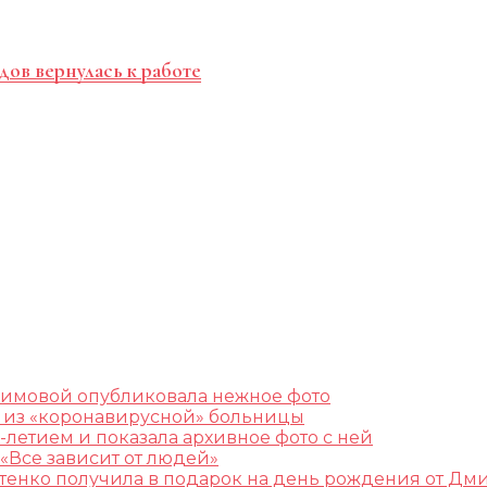
дов вернулась к работе
лимовой опубликовала нежное фото
ж из «коронавирусной» больницы
-летием и показала архивное фото с ней
«Все зависит от людей»
остенко получила в подарок на день рождения от Дм