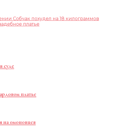
ении Собчак похудел на 18 килограммов
адебное платье
в суде
пардовом платье
я на омоновцев