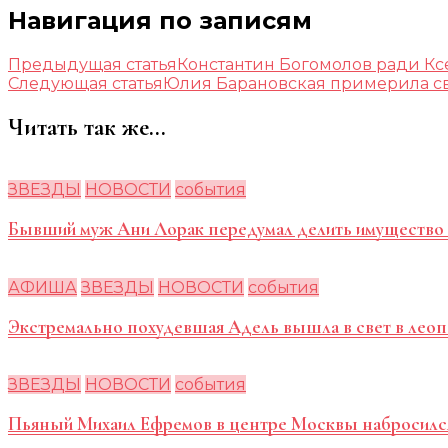
Навигация по записям
Предыдущая статья
Константин Богомолов ради Кс
Следующая статья
Юлия Барановская примерила св
Читать так же...
ЗВЕЗДЫ
НОВОСТИ
события
Бывший муж Ани Лорак передумал делить имущество 
АФИША
ЗВЕЗДЫ
НОВОСТИ
события
Экстремально похудевшая Адель вышла в свет в лео
ЗВЕЗДЫ
НОВОСТИ
события
Пьяный Михаил Ефремов в центре Москвы набросилс