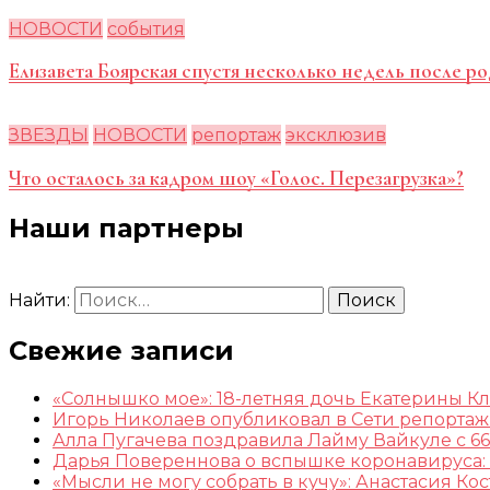
НОВОСТИ
события
Елизавета Боярская спустя несколько недель после ро
ЗВЕЗДЫ
НОВОСТИ
репортаж
эксклюзив
Что осталось за кадром шоу «Голос. Перезагрузка»?
Наши партнеры
Найти:
Свежие записи
«Солнышко мое»: 18-летняя дочь Екатерины К
Игорь Николаев опубликовал в Сети репорта
Алла Пугачева поздравила Лайму Вайкуле с 66
Дарья Повереннова о вспышке коронавируса: 
«Мысли не могу собрать в кучу»: Анастасия К