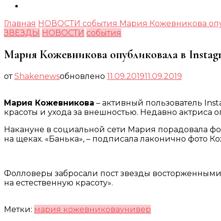
Главная
НОВОСТИ
события
Мария Кожевникова опу
ЗВЕЗДЫ
НОВОСТИ
события
Мария Кожевникова опубликовала в Instag
от
Shakenews
обновлено
11.09.2019
11.09.2019
Мария Кожевникова
– активный пользователь Ins
красоты и ухода за внешностью. Недавно актриса 
Накануне в социальной сети Мария порадовала фо
на щеках. «Банька», – подписала лаконично фото К
Фолловеры забросали пост звезды восторженными 
на естественную красоту».
Метки:
мария кожевникова
универ