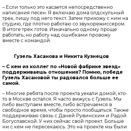
– Если только это касается непосредственно
написания песен. Я включаю дома олдскульный
трек, пишу под него текст. Затем прихожу с ним на
студию, где плотно работаю со звукорежиссером.
В итоге трек готов. Изначально одному проще
работать, но работу над ошибками провожу
вместе с командой.
Гузель Хасанова и Никита Кузнецов
– С кем из коллег по «Новой фабрике звезд»
поддерживаешь отношения? Помню, победе
Гузель Хасановой ты радовался больше ее
самой.
– Многие ребята после проекта уехали домой, кто-
то в Москве остался. Я часто вижусь с Гузель. Мы
либо выступаем вместе, либо встречаемся в
свободное время, чтобы просто пообщаться. Также
поддерживаю связь с Даней Рувинским и Радой
Богуславской. У них сейчас свой проект. Больше
ни с кем не пересекаюсь. Это на проекте мы были