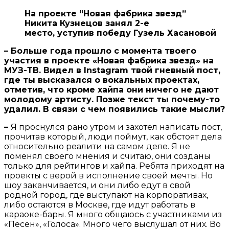
На проекте “Новая фабрика звезд”
Никита Кузнецов занял 2-е
место, уступив победу Гузель Хасановой
– Больше года прошло с момента твоего
участия в проекте «Новая фабрика звезд» на
МУЗ-ТВ. Видел в
Instagram твой гневный пост,
где ты высказался о вокальных проектах,
отметив, что кроме хайпа они ничего не дают
молодому артисту. Позже текст ты почему-то
удалил. В связи с чем появились такие мысли?
–
Я проснулся рано утром и захотел написать пост,
прочитав который, люди поймут, как обстоят дела
относительно реалити на самом деле. Я не
поменял своего мнения и считаю, они созданы
только для рейтингов и хайпа. Ребята приходят на
проекты с верой в исполнение своей мечты. Но
шоу заканчивается, и они либо едут в свой
родной город, где выступают на корпоративах,
либо остаются в Москве, где идут работать в
караоке-бары. Я много общаюсь с участниками из
«Песен», «Голоса». Много чего выслушал от них. Во