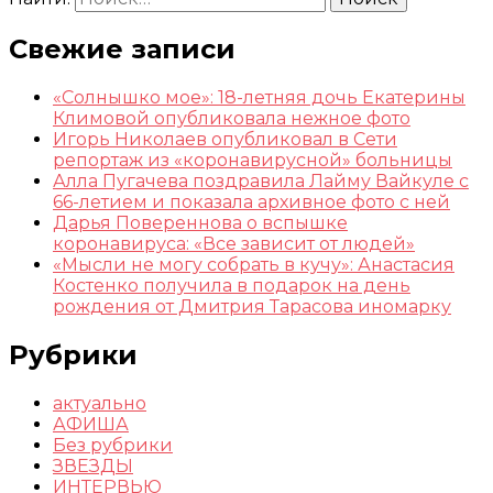
Свежие записи
«Солнышко мое»: 18-летняя дочь Екатерины
Климовой опубликовала нежное фото
Игорь Николаев опубликовал в Сети
репортаж из «коронавирусной» больницы
Алла Пугачева поздравила Лайму Вайкуле с
66-летием и показала архивное фото с ней
Дарья Повереннова о вспышке
коронавируса: «Все зависит от людей»
«Мысли не могу собрать в кучу»: Анастасия
Костенко получила в подарок на день
рождения от Дмитрия Тарасова иномарку
Рубрики
актуально
АФИША
Без рубрики
ЗВЕЗДЫ
ИНТЕРВЬЮ