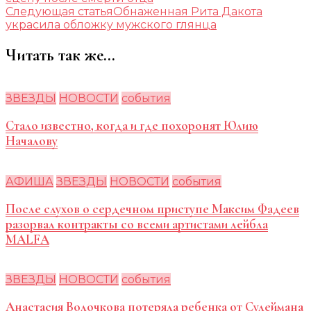
Следующая статья
Обнаженная Рита Дакота
украсила обложку мужского глянца
Читать так же...
ЗВЕЗДЫ
НОВОСТИ
события
Стало известно, когда и где похоронят Юлию
Началову
АФИША
ЗВЕЗДЫ
НОВОСТИ
события
После слухов о сердечном приступе Максим Фадеев
разорвал контракты со всеми артистами лейбла
MALFA
ЗВЕЗДЫ
НОВОСТИ
события
Анастасия Волочкова потеряла ребенка от Сулеймана