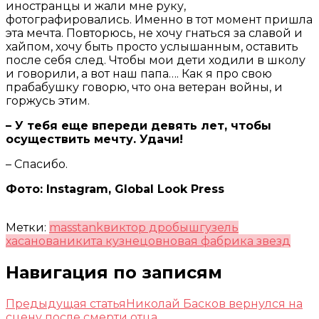
иностранцы и жали мне руку,
фотографировались. Именно в тот момент пришла
эта мечта. Повторюсь, не хочу гнаться за славой и
хайпом, хочу быть просто услышанным, оставить
после себя след. Чтобы мои дети ходили в школу
и говорили, а вот наш папа…. Как я про свою
прабабушку говорю, что она ветеран войны, и
горжусь этим.
– У тебя еще впереди девять лет, чтобы
осуществить мечту. Удачи!
– Спасибо.
Фото: Instagram, Global Look Press
Метки:
masstank
виктор дробыш
гузель
хасанова
никита кузнецов
новая фабрика звезд
Навигация по записям
Предыдущая статья
Николай Басков вернулся на
сцену после смерти отца