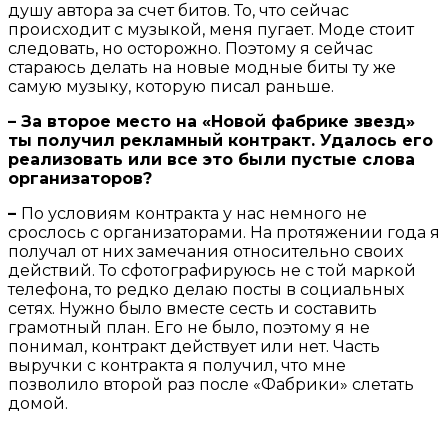
душу автора за счет битов. То, что сейчас
происходит с музыкой, меня пугает. Моде стоит
следовать, но осторожно. Поэтому я сейчас
стараюсь делать на новые модные биты ту же
самую музыку, которую писал раньше.
– За второе место на «Новой фабрике звезд»
ты получил рекламный контракт. Удалось его
реализовать или все это были пустые слова
организаторов?
–
По условиям контракта у нас немного не
срослось с организаторами. На протяжении года я
получал от них замечания относительно своих
действий. То сфотографируюсь не с той маркой
телефона, то редко делаю посты в социальных
сетях. Нужно было вместе сесть и составить
грамотный план. Его не было, поэтому я не
понимал, контракт действует или нет. Часть
выручки с контракта я получил, что мне
позволило второй раз после «Фабрики» слетать
домой.