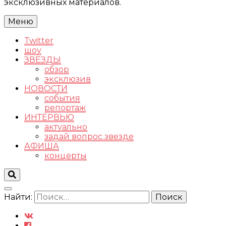
эксклюзивных материалов.
Меню
Twitter
шоу
ЗВЕЗДЫ
обзор
эксклюзив
НОВОСТИ
события
репортаж
ИНТЕРВЬЮ
актуально
задай вопрос звезде
АФИША
концерты
Найти: