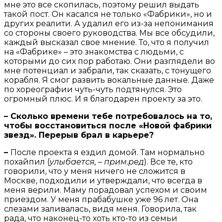
мне это все скопилась, поэтому решил выдать
такой пост. Он касался не только «Фабрики», но и
других реалити. А удалил его из-за непонимания
со стороны своего руководства. Мы все обсудили,
каждый высказал свое мнение. То, что я получил
на «Фабрике» – это знакомства с людьми, с
которыми до сих пор работаю. Они разглядели во
мне потенциал и забрали, так сказать, с тонущего
корабля. Я смог развить вокальные данные. Даже
по хореографии чуть-чуть подтянулся. Это
огромный плюс. И я благодарен проекту за это.
– Сколько времени тебе потребовалось на то,
чтобы восстановиться после «Новой фабрики
звезд». Перерыв брал в карьере?
–
После проекта я ездил домой. Там нормально
похайпил (
улыбается, – прим.ред
). Все те, кто
говорили, что у меня ничего не сложится в
Москве, подходили и утверждали, что всегда в
меня верили. Маму порадовал успехом и своим
приездом. У меня прабабушке уже 96 лет. Она
слезами заливалась, видя меня. Говорила, так
рада, что наконец-то хоть кто-то из семьи