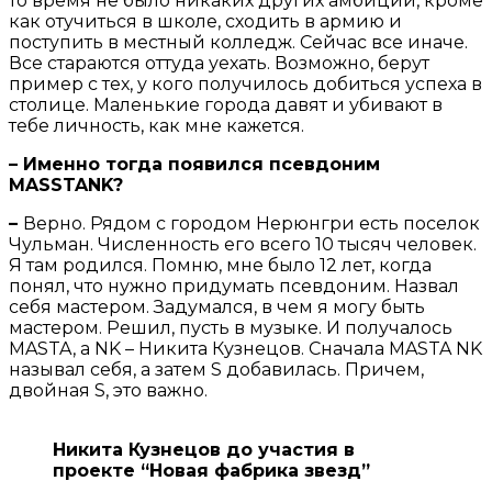
то время не было никаких других амбиций, кроме
как отучиться в школе, сходить в армию и
поступить в местный колледж. Сейчас все иначе.
Все стараются оттуда уехать. Возможно, берут
пример с тех, у кого получилось добиться успеха в
столице. Маленькие города давят и убивают в
тебе личность, как мне кажется.
– Именно тогда появился псевдоним
MASSTANK?
–
Верно. Рядом с городом Нерюнгри есть поселок
Чульман. Численность его всего 10 тысяч человек.
Я там родился. Помню, мне было 12 лет, когда
понял, что нужно придумать псевдоним. Назвал
себя мастером. Задумался, в чем я могу быть
мастером. Решил, пусть в музыке. И получалось
MASTA, а NK – Никита Кузнецов. Сначала MASTA NK
называл себя, а затем S добавилась. Причем,
двойная S, это важно.
Никита Кузнецов до участия в
проекте “Новая фабрика звезд”