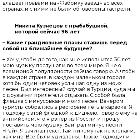
владеет правами на «Фабрику звезд» во всех
странах, и с ними не были обговорены гастроли.
Никита Кузнецов с прабабушкой,
которой сейчас 96 лет
– Какие грандиозные планы ставишь перед
собой на ближайшее будущее?
–
Хочу, чтобы до того, как мне исполнится 30 лет,
мою музыку послушали во всем мире. Я не о
всемирной популярности сейчас говорю. А чтобы
в каждой стране, в каждом маленьком городе
хотя бы один человек услышал одну из моих
песен. Был интересный случай в Турции, куда мы
с друзьями прилетели отдыхать. С собой была
флешка с минусовками моих песен. Вечером
туристы собрались в ресторане петь в караоке. Я
подхожу с этой флешкой к диджею. Говорю ему на
английском, что я рэпер из России и прошу
поставить мою музыку. Заиграл минус песни
«Рай». Я зачитал текст. Там никому так не хлопали,
как мне. Все были удивлены. Позже подходили