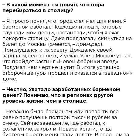
– В какой момент ты понял, что пора
перебираться в столицу?
–
Я просто понял, что город стал мал для меня. Я
барменом работал. Подходили люди, которые
слушали мои песни, настаивали, чтобы я ехал
покорять столицу. Даже предлагали скинуться на
билет до Москвы (
смеется, – прим.ред
).
Прислушался к их совету. Дождался своей
зарплаты, сел в поезд и уехал. Уже в Москве узнал,
что пройдет кастинг «Новой фабрики звезд».
Подумал, чем черт не шутит. В итоге успешно
отборочные туры прошел и оказался в «звездном»
доме.
– Честно, хватало заработанных барменом
денег? Понимаю, что в регионах другой
уровень жизни, чем в столице.
– Неважно было, бармен ты или повар, ты все
равно получаешь полторы тысячи рублей за
смену. Сейчас заведение, где работал, к
сожалению, закрыли. Повара, кстати, тогда
бургеры в честь меня стали делать. В среднем за