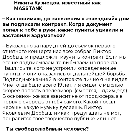
Никита Кузнецов, известный как
MASSTANK
– Как понимаю, до заселения в «звездный» дом
вы подписали контракт. Когда документ
попал к тебе в руки, какие пункты удивили и
заставили задуматься?
– Буквально за пару дней до съемок первого
отчетного концерта нас всех собрал Виктор
Дробыш и предложил изучить контракт. Если мы
его не подписываем, то выбываем из проекта.
Нашлись те, кого не устроили определенные
пункты, и они отказались от дальнейшей борьбы.
Подводных камней в контракте лично я не видел.
Мне тогда было всего 19 лет, и я сидел с мыслью
скорее попасть в телевизор (
смеется, – прим.ред
).
В основном же все зависит не от продюсера, а в
первую очередь от тебя самого. Какой посыл
несешь, какую музыку делаешь. Виктор
Яковлевич Дробыш никак предугадать не мог,
понравится твое творчество публике или нет.
– Ты свободолюбивый человек?