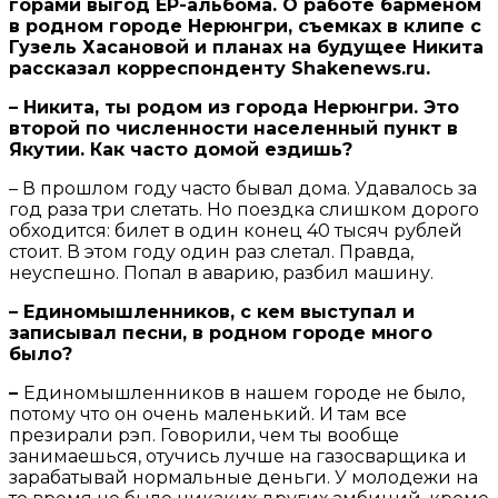
горами выгод
EP-альбома. О работе барменом
в родном городе Нерюнгри, съемках в клипе с
Гузель Хасановой и планах на будущее Никита
рассказал корреспонденту
Shakenews.
ru.
– Никита, ты родом из города Нерюнгри. Это
второй по численности населенный пункт в
Якутии. Как часто домой ездишь?
– В прошлом году часто бывал дома. Удавалось за
год раза три слетать. Но поездка слишком дорого
обходится: билет в один конец 40 тысяч рублей
стоит. В этом году один раз слетал. Правда,
неуспешно. Попал в аварию, разбил машину.
– Единомышленников, с кем выступал и
записывал песни, в родном городе много
было?
–
Единомышленников в нашем городе не было,
потому что он очень маленький. И там все
презирали рэп. Говорили, чем ты вообще
занимаешься, отучись лучше на газосварщика и
зарабатывай нормальные деньги. У молодежи на