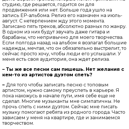
студию, где решается, годится он для
продвижения или нет. Больше года ушло на
запись EP-альбома. Релиз его назначен на июль-
август. С нетерпением жду этого момента.
Записано пять треков, абсолютно разных по жанру.
В одном из них будут звучать даже гитара и
барабаны, что непривычно для моего творчества.
Если полгода назад на альбом я возлагал большие
надежды, мечтая, что он обязательно выстрелит, то
сейчас просто хочу, чтобы люди его услышали. У
меня есть своя аудитория, она ждет релиза.
– Ты же все песни сам пишешь. Нет желания с
кем-то из артистов дуэтом спеть?
–
Для того чтобы записать песню с топовым
артистом, нужно самому преуспеть в карьере. Я
пока нахожусь в начале пути, имя себе еще не
сделал. Многие музыканты мне симпатичны. Не
прочь спеть с ними дуэтом. Сейчас мне писать
музыку помогают ребята из родного города. Часто
зависаем у меня на квартире, где и занимаемся
творчеством.