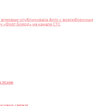
 впервые опубликовала фото с возлюбленным
 «Форт Боярд» на канале СТС
м телом
осовых связках