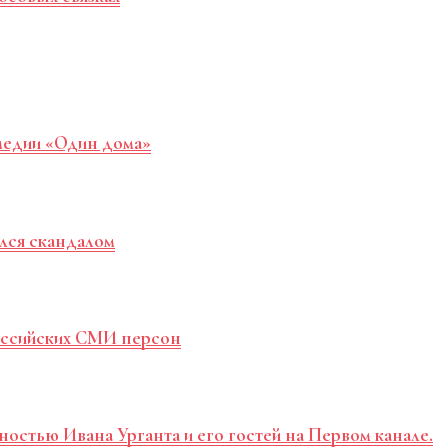
медии «Один дома»
лся скандалом
российских СМИ персон
ностью Ивана Урганта и его гостей на Первом канале.