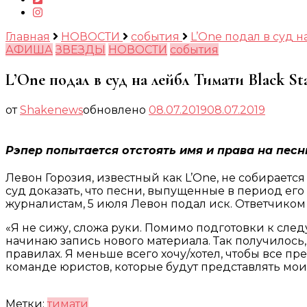
Главная
НОВОСТИ
события
L’One подал в суд н
АФИША
ЗВЕЗДЫ
НОВОСТИ
события
L’One подал в суд на лейбл Тимати Black St
от
Shakenews
обновлено
08.07.2019
08.07.2019
Рэпер попытается отстоять имя и права на песн
Левон Горозия, известный как L’One, не собирается
суд доказать, что песни, выпущенные в период его
журналистам, 5 июля Левон подал иск. Ответчиком
«Я не сижу, сложа руки. Помимо подготовки к сле
начинаю запись нового материала. Так получилось, 
правилах. Я меньше всего хочу/хотел, чтобы все п
команде юристов, которые будут представлять мои 
Метки:
тимати