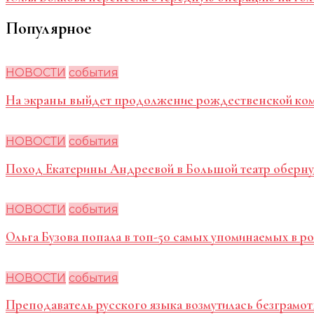
Популярное
НОВОСТИ
события
На экраны выйдет продолжение рождественской ко
НОВОСТИ
события
Поход Екатерины Андреевой в Большой театр оберну
НОВОСТИ
события
Ольга Бузова попала в топ-50 самых упоминаемых в 
НОВОСТИ
события
Преподаватель русского языка возмутилась безграмот