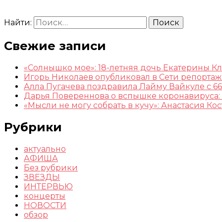
Найти:
Свежие записи
«Солнышко мое»: 18-летняя дочь Екатерины К
Игорь Николаев опубликовал в Сети репорта
Алла Пугачева поздравила Лайму Вайкуле с 66
Дарья Повереннова о вспышке коронавируса: 
«Мысли не могу собрать в кучу»: Анастасия К
Рубрики
актуально
АФИША
Без рубрики
ЗВЕЗДЫ
ИНТЕРВЬЮ
концерты
НОВОСТИ
обзор