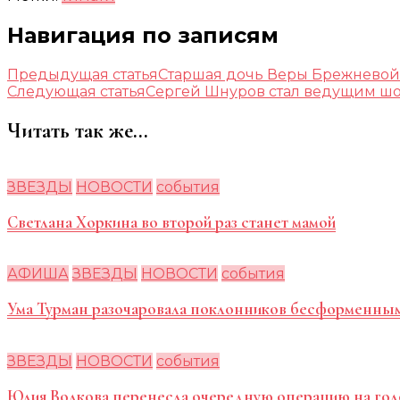
Навигация по записям
Предыдущая статья
Старшая дочь Веры Брежневой
Следующая статья
Сергей Шнуров стал ведущим шоу
Читать так же...
ЗВЕЗДЫ
НОВОСТИ
события
Светлана Хоркина во второй раз станет мамой
АФИША
ЗВЕЗДЫ
НОВОСТИ
события
Ума Турман разочаровала поклонников бесформенны
ЗВЕЗДЫ
НОВОСТИ
события
Юлия Волкова перенесла очередную операцию на гол