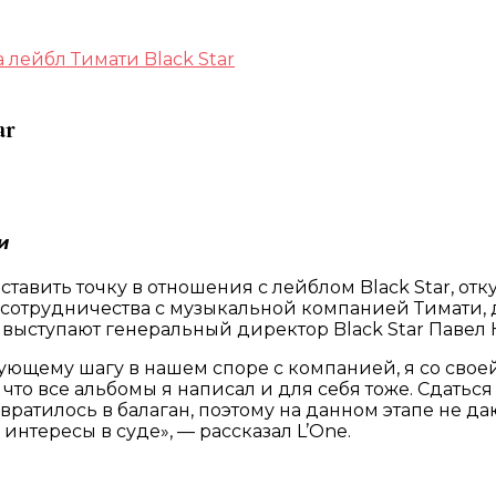
а лейбл Тимати Black Star
ar
и
 ставить точку в отношения с лейблом Black Star, от
 сотрудничества с музыкальной компанией Тимати, до
 выступают генеральный директор Black Star Павел 
дующему шагу в нашем споре с компанией, я со сво
что все альбомы я написал и для себя тоже. Сдаться
ревратилось в балаган, поэтому на данном этапе не 
интересы в суде», — рассказал L’One.