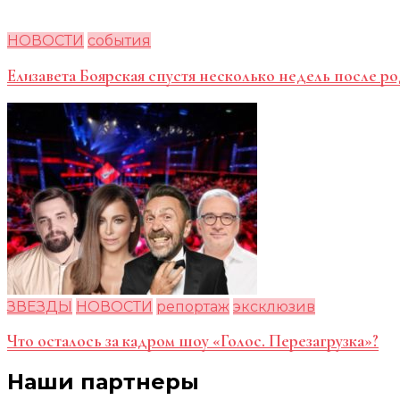
НОВОСТИ
события
Елизавета Боярская спустя несколько недель после ро
ЗВЕЗДЫ
НОВОСТИ
репортаж
эксклюзив
Что осталось за кадром шоу «Голос. Перезагрузка»?
Наши партнеры