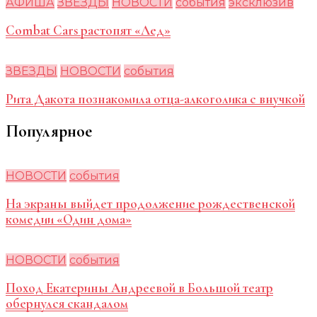
АФИША
ЗВЕЗДЫ
НОВОСТИ
события
эксклюзив
Combat Cars растопят «Лед»
ЗВЕЗДЫ
НОВОСТИ
события
Рита Дакота познакомила отца-алкоголика с внучкой
Популярное
НОВОСТИ
события
На экраны выйдет продолжение рождественской
комедии «Один дома»
НОВОСТИ
события
Поход Екатерины Андреевой в Большой театр
обернулся скандалом