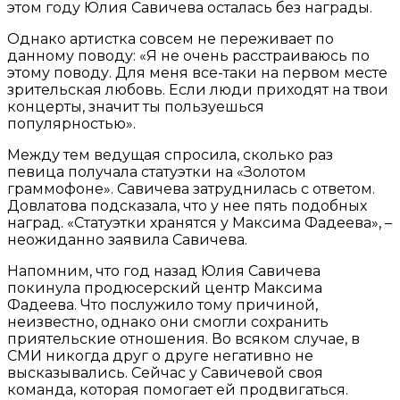
этом году Юлия Савичева осталась без награды.
Однако артистка совсем не переживает по
данному поводу: «Я не очень расстраиваюсь по
этому поводу. Для меня все-таки на первом месте
зрительская любовь. Если люди приходят на твои
концерты, значит ты пользуешься
популярностью».
Между тем ведущая спросила, сколько раз
певица получала статуэтки на «Золотом
граммофоне». Савичева затруднилась с ответом.
Довлатова подсказала, что у нее пять подобных
наград. «Статуэтки хранятся у Максима Фадеева», –
неожиданно заявила Савичева.
Напомним, что год назад Юлия Савичева
покинула продюсерский центр Максима
Фадеева. Что послужило тому причиной,
неизвестно, однако они смогли сохранить
приятельские отношения. Во всяком случае, в
СМИ никогда друг о друге негативно не
высказывались. Сейчас у Савичевой своя
команда, которая помогает ей продвигаться.