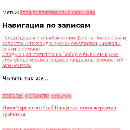
Метки:
алла довлатова
юлия савичева
Навигация по записям
Предыдущая статья
Замужняя Диана Пожарская и
холостяк Александр Кузнецов спровоцировали
слухи о романе
Следующая статья
Маша Вебер о бывшем муже:
«Мы обошлись без судов, скандалов, требований
алиментов»
Читать так же...
ЗВЕЗДЫ
НОВОСТИ
события
Инна Чурикова и Глеб Панфилов стали жертвами
грабителя