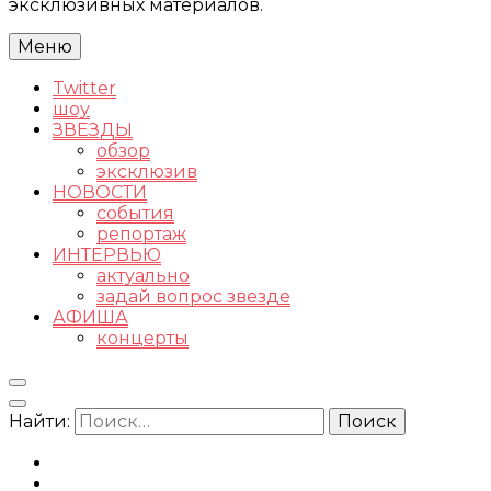
эксклюзивных материалов.
Меню
Twitter
шоу
ЗВЕЗДЫ
обзор
эксклюзив
НОВОСТИ
события
репортаж
ИНТЕРВЬЮ
актуально
задай вопрос звезде
АФИША
концерты
Найти: