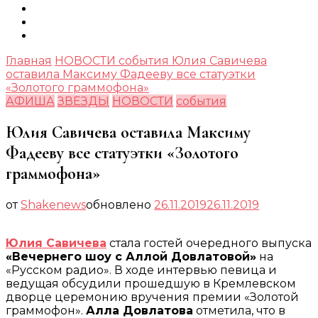
Главная
НОВОСТИ
события
Юлия Савичева
оставила Максиму Фадееву все статуэтки
«Золотого граммофона»
АФИША
ЗВЕЗДЫ
НОВОСТИ
события
Юлия Савичева оставила Максиму
Фадееву все статуэтки «Золотого
граммофона»
от
Shakenews
обновлено
26.11.2019
26.11.2019
Юлия Савичева
стала гостей очередного выпуска
«Вечернего шоу с Аллой Довлатовой»
на
«Русском радио». В ходе интервью певица и
ведущая обсудили прошедшую в Кремлевском
дворце церемонию вручения премии «Золотой
граммофон».
Алла Довлатова
отметила, что в