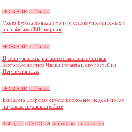
НОВОСТИ
события
Ольга Бузова попала в топ-50 самых упоминаемых в
российских СМИ персон
НОВОСТИ
события
Преподаватель русского языка возмутилась
безграмотностью Ивана Урганта и его гостей на
Первом канале.
НОВОСТИ
события
Елизавета Боярская спустя несколько недель после
родов вернулась к работе
ЗВЕЗДЫ
НОВОСТИ
репортаж
эксклюзив