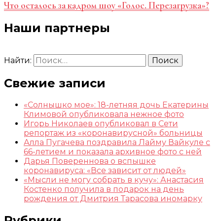
Что осталось за кадром шоу «Голос. Перезагрузка»?
Наши партнеры
Найти:
Свежие записи
«Солнышко мое»: 18-летняя дочь Екатерины
Климовой опубликовала нежное фото
Игорь Николаев опубликовал в Сети
репортаж из «коронавирусной» больницы
Алла Пугачева поздравила Лайму Вайкуле с
66-летием и показала архивное фото с ней
Дарья Повереннова о вспышке
коронавируса: «Все зависит от людей»
«Мысли не могу собрать в кучу»: Анастасия
Костенко получила в подарок на день
рождения от Дмитрия Тарасова иномарку
Рубрики