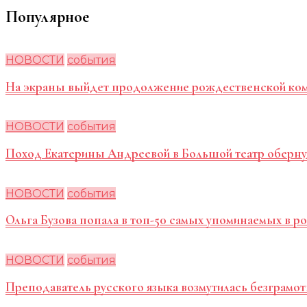
Популярное
НОВОСТИ
события
На экраны выйдет продолжение рождественской ко
НОВОСТИ
события
Поход Екатерины Андреевой в Большой театр оберну
НОВОСТИ
события
Ольга Бузова попала в топ-50 самых упоминаемых в 
НОВОСТИ
события
Преподаватель русского языка возмутилась безграмот