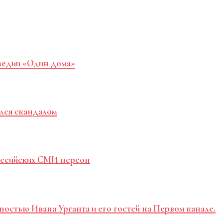
медии «Один дома»
лся скандалом
российских СМИ персон
ностью Ивана Урганта и его гостей на Первом канале.