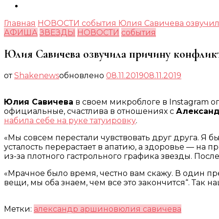
Главная
НОВОСТИ
события
Юлия Савичева озвучил
АФИША
ЗВЕЗДЫ
НОВОСТИ
события
Юлия Савичева озвучила причину конфлик
от
Shakenews
обновлено
08.11.2019
08.11.2019
Юлия Савичева
в своем микроблоге в Instagram о
официальные, счастлива в отношениях с
Алексан
набила себе на руке татуировку
.
«Мы совсем перестали чувствовать друг друга. Я б
усталость перерастает в апатию, а здоровье — на 
из-за плотного гастрольного графика звезды. Посл
«Мрачное было время, честно вам скажу. В один пре
вещи, мы оба знаем, чем все это закончится“. Так 
Метки:
александр аршинов
юлия савичева