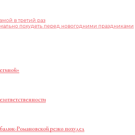
амой в третий раз
мально похудеть перед новогодними праздниками
Региной»
езответственности
балюк-Романовской резко похудел