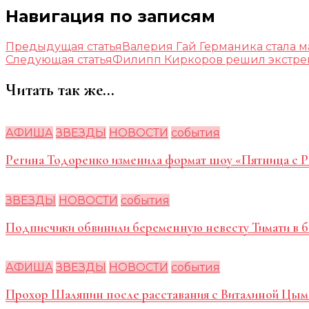
Навигация по записям
Предыдущая статья
Валерия Гай Германика стала м
Следующая статья
Филипп Киркоров решил экстре
Читать так же...
АФИША
ЗВЕЗДЫ
НОВОСТИ
события
Регина Тодоренко изменила формат шоу «Пятница с 
ЗВЕЗДЫ
НОВОСТИ
события
Подписчики обвинили беременную невесту Тимати в б
АФИША
ЗВЕЗДЫ
НОВОСТИ
события
Прохор Шаляпин после расставания с Виталиной Цым