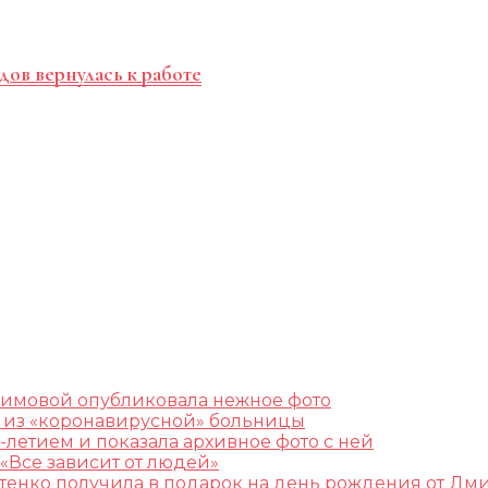
дов вернулась к работе
лимовой опубликовала нежное фото
ж из «коронавирусной» больницы
-летием и показала архивное фото с ней
«Все зависит от людей»
остенко получила в подарок на день рождения от Дм