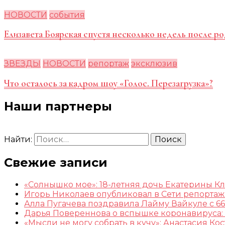
НОВОСТИ
события
Елизавета Боярская спустя несколько недель после ро
ЗВЕЗДЫ
НОВОСТИ
репортаж
эксклюзив
Что осталось за кадром шоу «Голос. Перезагрузка»?
Наши партнеры
Найти:
Свежие записи
«Солнышко мое»: 18-летняя дочь Екатерины К
Игорь Николаев опубликовал в Сети репорта
Алла Пугачева поздравила Лайму Вайкуле с 66
Дарья Повереннова о вспышке коронавируса: 
«Мысли не могу собрать в кучу»: Анастасия К