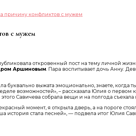
а причину конфликтов с мужем
тов с мужем
публиковала откровенный пост на тему личной жизни
дром Аршиновым
. Пара воспитывает дочь Анну. Дев
ыла буквально выжата эмоционально, знаете, когда 
пределе возможностей», – рассказала Юлия о первом
е этого Савичева собрала вещи и на полгода съехала
красный момент, я открыла дверь, а на пороге стоял
наша история стала песней», — подвела итог Юлия Сав