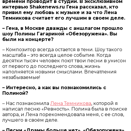
времени проводит в студии. В эксклюзивном
интервью
Shakenews
.
ru
Гена рассказал, кто
привил ему любовь к музыке и за что Лена
Темникова считает его лучшим в своем деле.
– Гена, в Москве дважды с аншлагом прошло
шоу Полины Гагариной «Обезоружена». Вы
были на концерте?
– Композитор всегда остается в тени. Шоу такого
масштаба – это всегда целое событие. Когда
десятки тысяч человек поют твои песни в унисон
от первого до последнего слова, жизнь
наполняется новыми смыслами. Впечатления
незабываемые!
– Интересно, а как вы познакомились с
Полиной?
– Нас познакомила
Лена Темникова
, которой я
написал песню «Ревность». Полина была в поиске
автора, и Лена порекомендовала меня, с ее слов,
лучшего в своём деле.
– Песни «Драмы больше нет», «Обезоружена»,