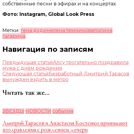
собственные песни в эфирах и на концертах.
Фото:
Instagram
, Global Look Press
Метки:
гена дудин
елена темникова
полина
гагарина
Навигация по записям
Предыдущая статья
Алсу трогательно поздравила
мужа с днем рождения
Следующая статья
Безработный Дмитрий Тарасов
вынужден ездить в метро
Читать так же...
ЗВЕЗДЫ
НОВОСТИ
события
Дмитрий Тарасов и Анастасия Костенко принимают
поздравления с рождением дочери