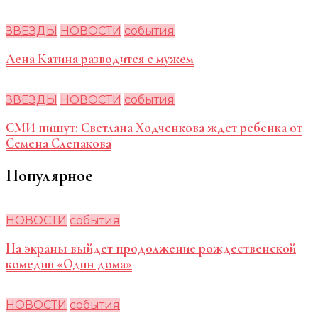
ЗВЕЗДЫ
НОВОСТИ
события
Лена Катина разводится с мужем
ЗВЕЗДЫ
НОВОСТИ
события
СМИ пишут: Светлана Ходченкова ждет ребенка от
Семена Слепакова
Популярное
НОВОСТИ
события
На экраны выйдет продолжение рождественской
комедии «Один дома»
НОВОСТИ
события