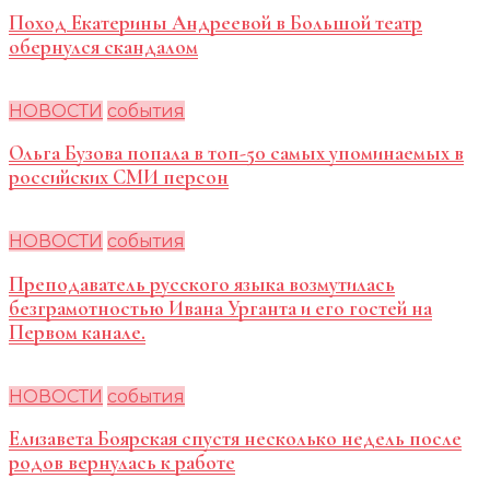
Поход Екатерины Андреевой в Большой театр
обернулся скандалом
НОВОСТИ
события
Ольга Бузова попала в топ-50 самых упоминаемых в
российских СМИ персон
НОВОСТИ
события
Преподаватель русского языка возмутилась
безграмотностью Ивана Урганта и его гостей на
Первом канале.
НОВОСТИ
события
Елизавета Боярская спустя несколько недель после
родов вернулась к работе