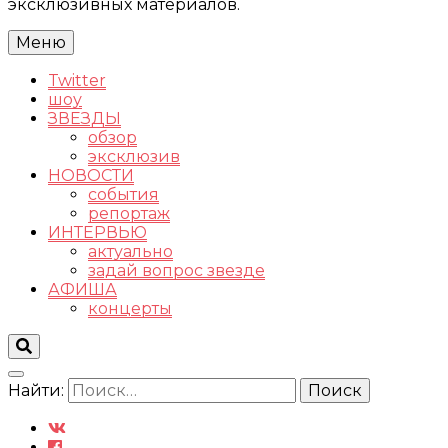
эксклюзивных материалов.
Меню
Twitter
шоу
ЗВЕЗДЫ
обзор
эксклюзив
НОВОСТИ
события
репортаж
ИНТЕРВЬЮ
актуально
задай вопрос звезде
АФИША
концерты
Найти: