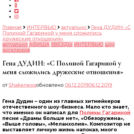
Главная
ИНТЕРВЬЮ
актуально
Гена ДУДИН: «С
Полиной Гагариной у меня сложились
дружеские отношения»
актуально
АФИША
ЗВЕЗДЫ
ИНТЕРВЬЮ
шоу
эксклюзив
Гена ДУДИН: «С Полиной Гагариной у
меня сложились дружеские отношения»
от
Shakenews
обновлено
06.12.2019
06.12.2019
Гена Дудин – один из главных хитмейкеров
отечественного шоу-бизнеса. Мало кто знает,
что именно он написал для
Полины Гагариной
песни «Драмы больше нет», «Обезоружена»,
«Выше головы», «Меланхолия». Композитор не
выставляет личную жизнь напоказ, много