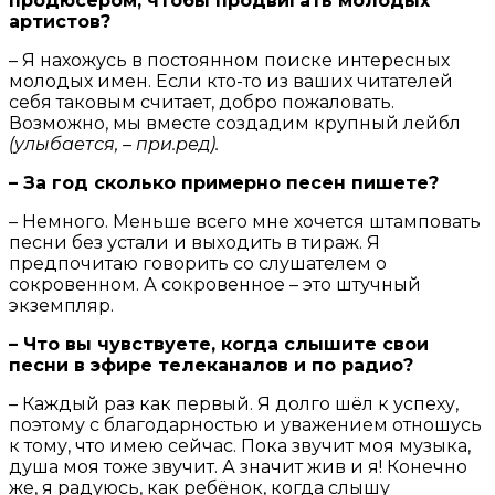
продюсером, чтобы продвигать молодых
артистов?
– Я нахожусь в постоянном поиске интересных
молодых имен. Если кто-то из ваших читателей
себя таковым считает, добро пожаловать.
Возможно, мы вместе создадим крупный лейбл
(улыбается, – при.ред).
– За год сколько примерно песен пишете?
– Немного. Меньше всего мне хочется штамповать
песни без устали и выходить в тираж. Я
предпочитаю говорить со слушателем о
сокровенном. А сокровенное – это штучный
экземпляр.
– Что вы чувствуете, когда слышите свои
песни в эфире телеканалов и по радио?
– Каждый раз как первый. Я долго шёл к успеху,
поэтому с благодарностью и уважением отношусь
к тому, что имею сейчас. Пока звучит моя музыка,
душа моя тоже звучит. А значит жив и я! Конечно
же, я радуюсь, как ребёнок, когда слышу