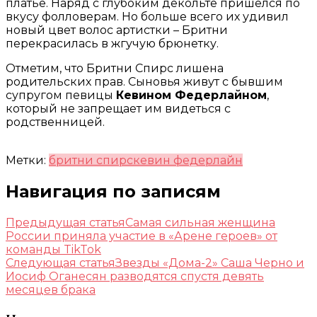
платье. Наряд с глубоким декольте пришелся по
вкусу фолловерам. Но больше всего их удивил
новый цвет волос артистки – Бритни
перекрасилась в жгучую брюнетку.
Отметим, что Бритни Спирс лишена
родительских прав. Сыновья живут с бывшим
супругом певицы
Кевином Федерлайном
,
который не запрещает им видеться с
родственницей.
Метки:
бритни спирс
кевин федерлайн
Навигация по записям
Предыдущая статья
Самая сильная женщина
России приняла участие в «Арене героев» от
команды TikTok
Следующая статья
Звезды «Дома-2» Саша Черно и
Иосиф Оганесян разводятся спустя девять
месяцев брака