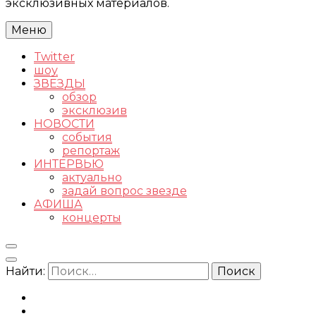
эксклюзивных материалов.
Меню
Twitter
шоу
ЗВЕЗДЫ
обзор
эксклюзив
НОВОСТИ
события
репортаж
ИНТЕРВЬЮ
актуально
задай вопрос звезде
АФИША
концерты
Найти: