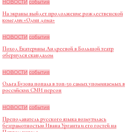
НОВОСТИ
события
На экраны выйдет продолжение рождественской
комедии «Один дома»
НОВОСТИ
события
Поход Екатерины Андреевой в Большой театр
обернулся скандалом
НОВОСТИ
события
Ольга Бузова попала в топ-50 самых упоминаемых в
российских СМИ персон
НОВОСТИ
события
Преподаватель русского языка возмутилась
безграмотностью Ивана Урганта и его гостей на
Первом канале.