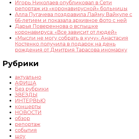
Игорь Николаев опубликовал в Сети
репортаж из «коронавирусной» больницы
Алла Пугачева поздравила Лайму Вайкуле с
66-летием и показала архивное фото с ней
Дарья Повереннова о вспышке
коронавируса: «Все зависит от людей»
«Мысли не могу собрать в кучу»: Анастасия
Костенко получила в подарок на день
рождения от Дмитрия Тарасова иномарку
Рубрики
актуально
АФИША
Без рубрики
ЗВЕЗДЫ
ИНТЕРВЬЮ
концерты
НОВОСТИ
обзор
репортаж
события
шоу