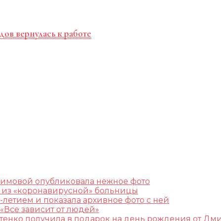
дов вернулась к работе
лимовой опубликовала нежное фото
ж из «коронавирусной» больницы
-летием и показала архивное фото с ней
«Все зависит от людей»
остенко получила в подарок на день рождения от Дм