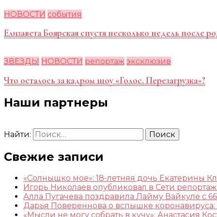
НОВОСТИ
события
Елизавета Боярская спустя несколько недель после ро
ЗВЕЗДЫ
НОВОСТИ
репортаж
эксклюзив
Что осталось за кадром шоу «Голос. Перезагрузка»?
Наши партнеры
Найти:
Свежие записи
«Солнышко мое»: 18-летняя дочь Екатерины К
Игорь Николаев опубликовал в Сети репорта
Алла Пугачева поздравила Лайму Вайкуле с 66
Дарья Повереннова о вспышке коронавируса: 
«Мысли не могу собрать в кучу»: Анастасия К