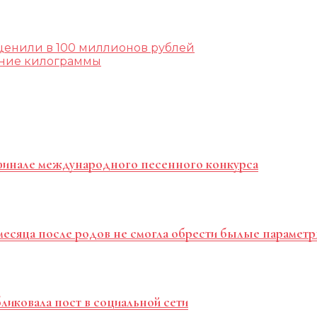
ценили в 100 миллионов рублей
ишние килограммы
уфинале международного песенного конкурса
 месяца после родов не смогла обрести былые парамет
ликовала пост в социальной сети