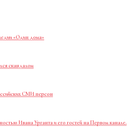
медии «Один дома»
лся скандалом
российских СМИ персон
ностью Ивана Урганта и его гостей на Первом канале.