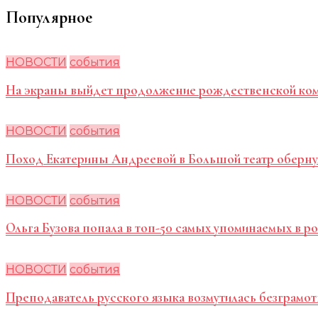
Популярное
НОВОСТИ
события
На экраны выйдет продолжение рождественской ко
НОВОСТИ
события
Поход Екатерины Андреевой в Большой театр оберну
НОВОСТИ
события
Ольга Бузова попала в топ-50 самых упоминаемых в 
НОВОСТИ
события
Преподаватель русского языка возмутилась безграмот