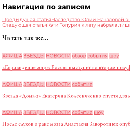
Навигация по записям
Предыдущая статья
Наследство Юлии Началовой о
Следующая статья
Кэти Топурия к лету набрала л
Читать так же...
АФИША
ЗВЕЗДЫ
НОВОСТИ
обзор
события
шоу
«Евровидение 2019»: Россия выступит во втором пол
АФИША
ЗВЕЗДЫ
НОВОСТИ
события
Звезда «Дома-2» Екатерина Колесниченко спустя два
АФИША
ЗВЕЗДЫ
НОВОСТИ
события
шоу
После слухов о раке мозга Анастасия Заворотнюк опуб