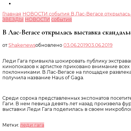
Главная
НОВОСТИ
события
В Лас-Вегасе открылась
ЗВЕЗДЫ
НОВОСТИ
события
В Лас-Вегасе открылась выставка скандаль
от
Shakenews
обновлено
03.06.2019
03.06.2019
Леди Гага привыкла шокировать публику экстрава
кинопоказов к артистке приковано внимание всех
поклонниками. В Лас-Вегасе на площадке развлек
получила название Haus of Gaga.
Среди сорока представленных экспонатов посетите
Гаги. В нем певица девять лет назад произвела фу
выставки Леди Гага поделилась в своем микроблоге
Метки:
леди гага