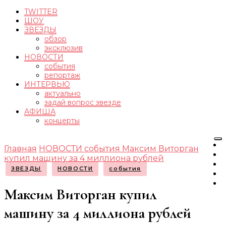
TWITTER
ШОУ
ЗВЕЗДЫ
обзор
эксклюзив
НОВОСТИ
события
репортаж
ИНТЕРВЬЮ
актуально
задай вопрос звезде
АФИША
концерты
Главная
НОВОСТИ
события
Максим Виторган
купил машину за 4 миллиона рублей
ЗВЕЗДЫ
НОВОСТИ
события
Максим Виторган купил
машину за 4 миллиона рублей