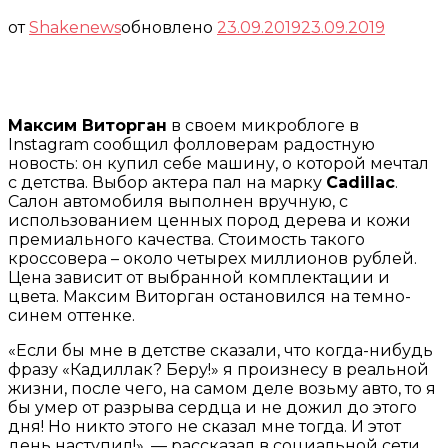
от
Shakenews
обновлено
23.09.2019
23.09.2019
Максим Виторган
в своем микроблоге в
Instagram сообщил фолловерам радостную
новость: он купил себе машину, о которой мечтал
с детства. Выбор актера пал на марку
Cadillac
.
Салон автомобиля выполнен вручную, с
использованием ценных пород дерева и кожи
премиального качества. Стоимость такого
кроссовера – около четырех миллионов рублей.
Цена зависит от выбранной комплектации и
цвета. Максим Виторган остановился на темно-
синем оттенке.
«Если бы мне в детстве сказали, что когда-нибудь
фразу «Кадиллак? Беру!» я произнесу в реальной
жизни, после чего, на самом деле возьму авто, то я
бы умер от разрыва сердца и не дожил до этого
дня! Но никто этого не сказал мне тогда. И этот
день наступил!», — рассказал в социальной сети