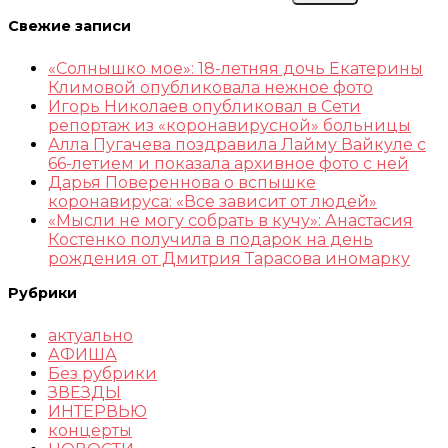
Свежие записи
«Солнышко мое»: 18-летняя дочь Екатерины
Климовой опубликовала нежное фото
Игорь Николаев опубликовал в Сети
репортаж из «коронавирусной» больницы
Алла Пугачева поздравила Лайму Вайкуле с
66-летием и показала архивное фото с ней
Дарья Повереннова о вспышке
коронавируса: «Все зависит от людей»
«Мысли не могу собрать в кучу»: Анастасия
Костенко получила в подарок на день
рождения от Дмитрия Тарасова иномарку
Рубрики
актуально
АФИША
Без рубрики
ЗВЕЗДЫ
ИНТЕРВЬЮ
концерты