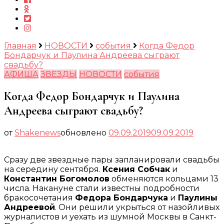
Главная
НОВОСТИ
события
Когда Федор
Бондарчук и Паулина Андреева сыграют
свадьбу?
АФИША
ЗВЕЗДЫ
НОВОСТИ
события
Когда Федор Бондарчук и Паулина
Андреева сыграют свадьбу?
от
Shakenews
обновлено
09.09.2019
09.09.2019
Сразу две звездные пары запланировали свадьбы
на середину сентября.
Ксения Собчак
и
Константин Богомолов
обменяются кольцами 13
числа. Накануне стали известны подробности
бракосочетания
Федора Бондарчука
и
Паулины
Андреевой
. Они решили укрыться от назойливых
журналистов и уехать из шумной Москвы в Санкт-