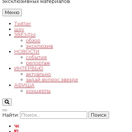
эксклюзивных материалов.
Меню
Twitter
шоу
ЗВЕЗДЫ
обзор
эксклюзив
НОВОСТИ
события
репортаж
ИНТЕРВЬЮ
актуально
задай вопрос звезде
АФИША
концерты
Найти: