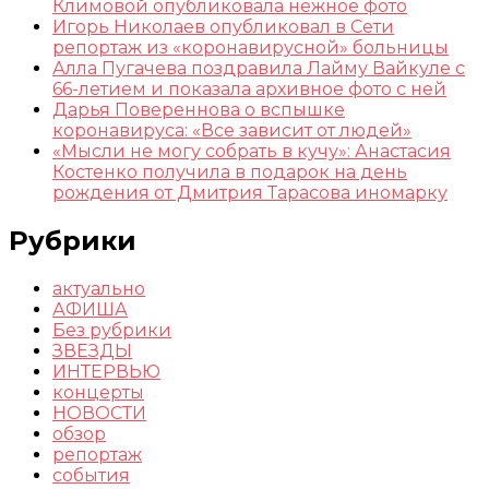
Климовой опубликовала нежное фото
Игорь Николаев опубликовал в Сети
репортаж из «коронавирусной» больницы
Алла Пугачева поздравила Лайму Вайкуле с
66-летием и показала архивное фото с ней
Дарья Повереннова о вспышке
коронавируса: «Все зависит от людей»
«Мысли не могу собрать в кучу»: Анастасия
Костенко получила в подарок на день
рождения от Дмитрия Тарасова иномарку
Рубрики
актуально
АФИША
Без рубрики
ЗВЕЗДЫ
ИНТЕРВЬЮ
концерты
НОВОСТИ
обзор
репортаж
события