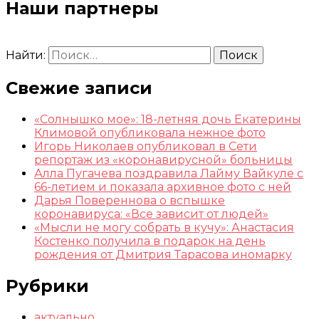
Наши партнеры
Найти:
Свежие записи
«Солнышко мое»: 18-летняя дочь Екатерины
Климовой опубликовала нежное фото
Игорь Николаев опубликовал в Сети
репортаж из «коронавирусной» больницы
Алла Пугачева поздравила Лайму Вайкуле с
66-летием и показала архивное фото с ней
Дарья Повереннова о вспышке
коронавируса: «Все зависит от людей»
«Мысли не могу собрать в кучу»: Анастасия
Костенко получила в подарок на день
рождения от Дмитрия Тарасова иномарку
Рубрики
актуально