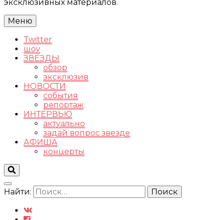
эксклюзивных материалов.
Меню
Twitter
шоу
ЗВЕЗДЫ
обзор
эксклюзив
НОВОСТИ
события
репортаж
ИНТЕРВЬЮ
актуально
задай вопрос звезде
АФИША
концерты
Найти: