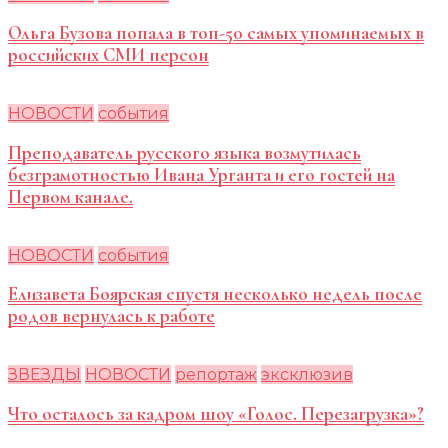
Ольга Бузова попала в топ-50 самых упоминаемых в
российских СМИ персон
НОВОСТИ
события
Преподаватель русского языка возмутилась
безграмотностью Ивана Урганта и его гостей на
Первом канале.
НОВОСТИ
события
Елизавета Боярская спустя несколько недель после
родов вернулась к работе
ЗВЕЗДЫ
НОВОСТИ
репортаж
эксклюзив
Что осталось за кадром шоу «Голос. Перезагрузка»?