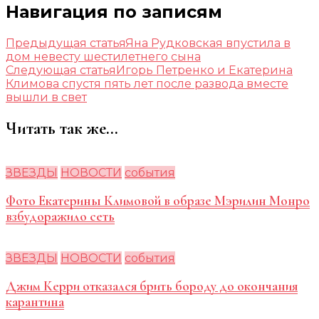
Навигация по записям
Предыдущая статья
Яна Рудковская впустила в
дом невесту шестилетнего сына
Следующая статья
Игорь Петренко и Екатерина
Климова спустя пять лет после развода вместе
вышли в свет
Читать так же...
ЗВЕЗДЫ
НОВОСТИ
события
Фото Екатерины Климовой в образе Мэрилин Монро
взбудоражило сеть
ЗВЕЗДЫ
НОВОСТИ
события
Джим Керри отказался брить бороду до окончания
карантина