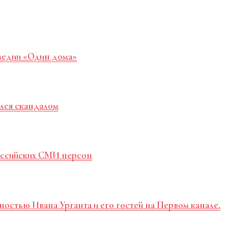
медии «Один дома»
лся скандалом
российских СМИ персон
ностью Ивана Урганта и его гостей на Первом канале.