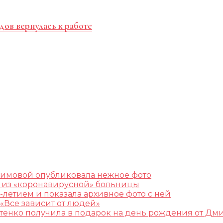
дов вернулась к работе
лимовой опубликовала нежное фото
ж из «коронавирусной» больницы
-летием и показала архивное фото с ней
«Все зависит от людей»
остенко получила в подарок на день рождения от Дм