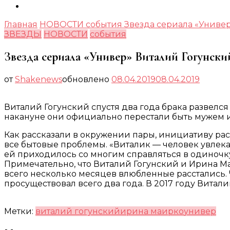
Главная
НОВОСТИ
события
Звезда сериала «Универ
ЗВЕЗДЫ
НОВОСТИ
события
Звезда сериала «Универ» Виталий Гогунский
от
Shakenews
обновлено
08.04.2019
08.04.2019
Виталий Гогунский спустя два года брака развелс
накануне они официально перестали быть мужем 
Как рассказали в окружении пары, инициативу рас
все бытовые проблемы. «Виталик — человек увлекаю
ей приходилось со многим справляться в одиночку,
Примечательно, что Виталий Гогунский и Ирина Ма
всего несколько месяцев влюбленные расстались.
просуществовал всего два года. В 2017 году Витали
Метки:
виталий гогунский
ирина маирко
универ