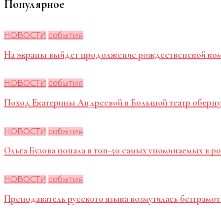
Популярное
НОВОСТИ
события
На экраны выйдет продолжение рождественской ко
НОВОСТИ
события
Поход Екатерины Андреевой в Большой театр оберну
НОВОСТИ
события
Ольга Бузова попала в топ-50 самых упоминаемых в 
НОВОСТИ
события
Преподаватель русского языка возмутилась безграмот