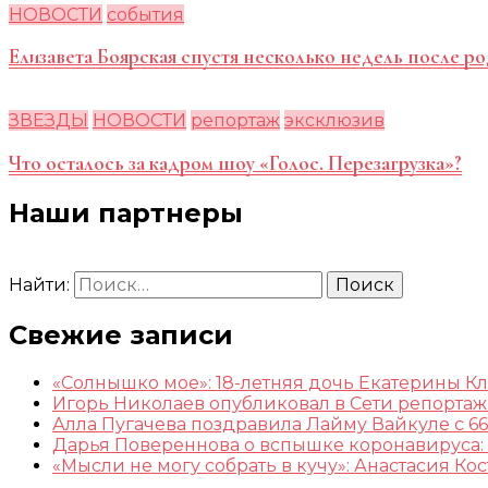
НОВОСТИ
события
Елизавета Боярская спустя несколько недель после ро
ЗВЕЗДЫ
НОВОСТИ
репортаж
эксклюзив
Что осталось за кадром шоу «Голос. Перезагрузка»?
Наши партнеры
Найти:
Свежие записи
«Солнышко мое»: 18-летняя дочь Екатерины К
Игорь Николаев опубликовал в Сети репорта
Алла Пугачева поздравила Лайму Вайкуле с 66
Дарья Повереннова о вспышке коронавируса: 
«Мысли не могу собрать в кучу»: Анастасия К