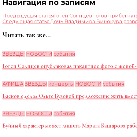
Навигация по записям
Предыдущая статья
Гоген Солнцев готов прибегнут
Следующая статья
Дочь Владимира Винокура разво
Читать так же...
ЗВЕЗДЫ
НОВОСТИ
события
Гоген Солнцев опубликовал пикантное фото с женой
АФИША
ЗВЕЗДЫ
концерты
НОВОСТИ
события
Басков сделал Ольге Бузовой предложение жить вмес
ЗВЕЗДЫ
НОВОСТИ
события
Буйный характер может лишить Марата Башарова раб