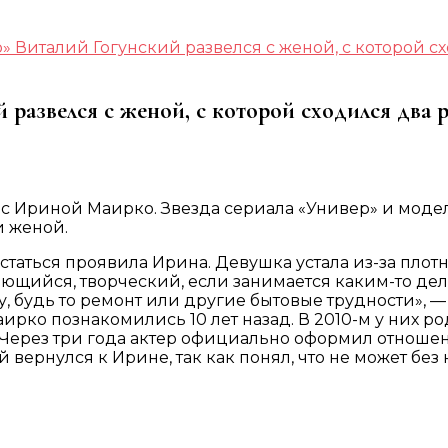
» Виталий Гогунский развелся с женой, с которой с
 развелся с женой, с которой сходился два р
я с Ириной Маирко. Звезда сериала «Универ» и моде
и женой.
статься проявила Ирина. Девушка устала из-за плот
щийся, творческий, если занимается каким-то делом
 будь то ремонт или другие бытовые трудности», — р
ирко познакомились 10 лет назад. В 2010-м у них р
 Через три года актер официально оформил отношен
й вернулся к Ирине, так как понял, что не может без