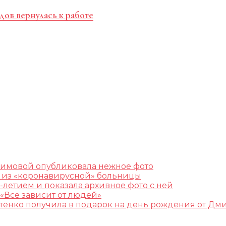
дов вернулась к работе
лимовой опубликовала нежное фото
ж из «коронавирусной» больницы
-летием и показала архивное фото с ней
«Все зависит от людей»
остенко получила в подарок на день рождения от Дм