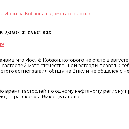
а Иосифа Кобзона в домогательствах
 домогательствах
19
явив, что Иосиф Кобзон, которого не стало в авгус
я гастролей мэтр отечественной эстрады позвал к с
этого артист затаил обиду на Вику и не общался с н
Во время гастролей по одному нефтяному региону пр
к», — рассказала Вика Цыганова.