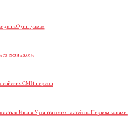
медии «Один дома»
лся скандалом
российских СМИ персон
ностью Ивана Урганта и его гостей на Первом канале.