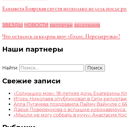
Елизавета Боярская спустя несколько недель после ро
ЗВЕЗДЫ
НОВОСТИ
репортаж
эксклюзив
Что осталось за кадром шоу «Голос. Перезагрузка»?
Наши партнеры
Найти:
Свежие записи
«Солнышко мое»: 18-летняя дочь Екатерины К
Игорь Николаев опубликовал в Сети репорта
Алла Пугачева поздравила Лайму Вайкуле с 66
Дарья Повереннова о вспышке коронавируса: 
«Мысли не могу собрать в кучу»: Анастасия К