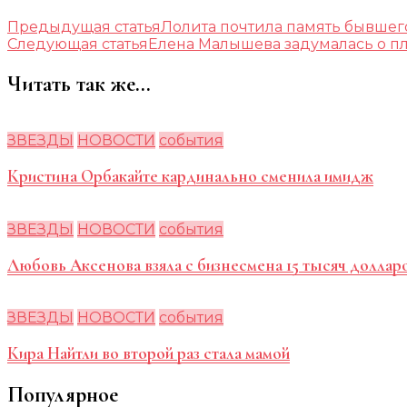
Предыдущая статья
Лолита почтила память бывшег
Следующая статья
Елена Малышева задумалась о п
Читать так же...
ЗВЕЗДЫ
НОВОСТИ
события
Кристина Орбакайте кардинально сменила имидж
ЗВЕЗДЫ
НОВОСТИ
события
Любовь Аксенова взяла с бизнесмена 15 тысяч долларо
ЗВЕЗДЫ
НОВОСТИ
события
Кира Найтли во второй раз стала мамой
Популярное