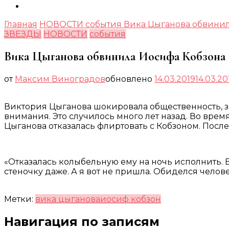
Главная
НОВОСТИ
события
Вика Цыганова обвинил
ЗВЕЗДЫ
НОВОСТИ
события
Вика Цыганова обвинила Иосифа Кобзона в
от
Максим Виноградов
обновлено
14.03.2019
14.03.20
Виктория Цыганова шокировала общественность, за
внимания. Это случилось много лет назад. Во врем
Цыганова отказалась флиртовать с Кобзоном. После 
«Отказалась колыбельную ему на ночь исполнить. 
стеночку даже. А я вот не пришла. Обиделся челове
Метки:
вика цыганова
иосиф кобзон
Навигация по записям