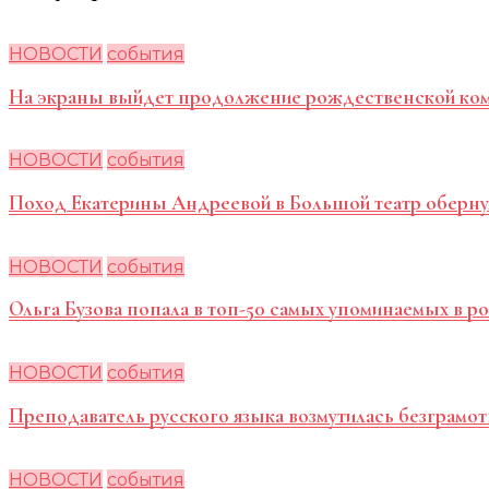
НОВОСТИ
события
На экраны выйдет продолжение рождественской ко
НОВОСТИ
события
Поход Екатерины Андреевой в Большой театр оберну
НОВОСТИ
события
Ольга Бузова попала в топ-50 самых упоминаемых в 
НОВОСТИ
события
Преподаватель русского языка возмутилась безграмот
НОВОСТИ
события