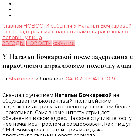
Главная
НОВОСТИ
события
У Натальи Бочкаревой
после задержания с наркотиками парализовало
половину лица
ЗВЕЗДЫ
НОВОСТИ
события
У Натальи Бочкаревой после задержания с
наркотиками парализовало половину лица
от
Shakenews
обновлено
04.10.2019
04.10.2019
Скандал с участием
Натальи Бочкаревой
не
обсуждает только ленивый: полицейские
задержали актрису за перевозку в нижнем белье
наркотиков. Сама знаменитость отрицает
обвинения в свой адрес. На фоне случившегося у
нее начались проблемы со здоровьем. Как пишут
СМИ, Бочкарева по этой причине даже
пропустила съемки нового сериала.