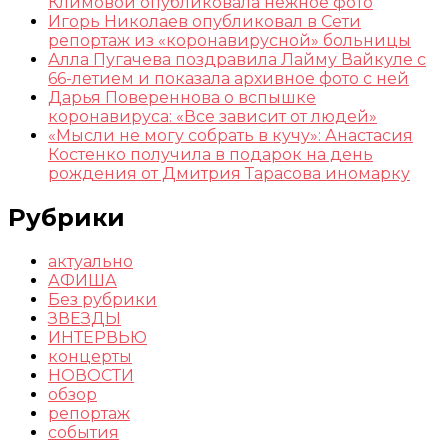
Климовой опубликовала нежное фото
Игорь Николаев опубликовал в Сети
репортаж из «коронавирусной» больницы
Алла Пугачева поздравила Лайму Вайкуле с
66-летием и показала архивное фото с ней
Дарья Повереннова о вспышке
коронавируса: «Все зависит от людей»
«Мысли не могу собрать в кучу»: Анастасия
Костенко получила в подарок на день
рождения от Дмитрия Тарасова иномарку
Рубрики
актуально
АФИША
Без рубрики
ЗВЕЗДЫ
ИНТЕРВЬЮ
концерты
НОВОСТИ
обзор
репортаж
события