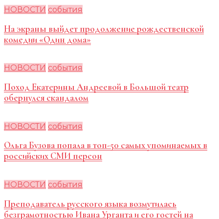
НОВОСТИ
события
На экраны выйдет продолжение рождественской
комедии «Один дома»
НОВОСТИ
события
Поход Екатерины Андреевой в Большой театр
обернулся скандалом
НОВОСТИ
события
Ольга Бузова попала в топ-50 самых упоминаемых в
российских СМИ персон
НОВОСТИ
события
Преподаватель русского языка возмутилась
безграмотностью Ивана Урганта и его гостей на