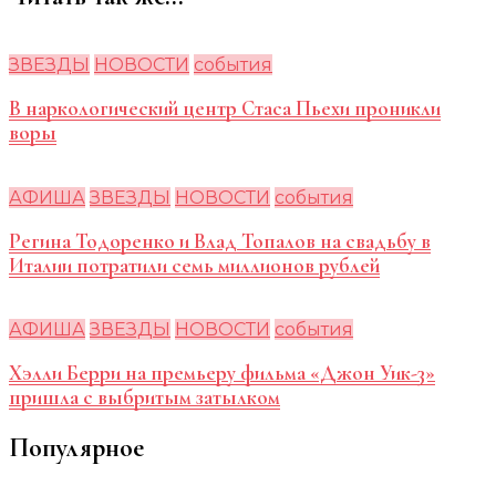
ЗВЕЗДЫ
НОВОСТИ
события
В наркологический центр Стаса Пьехи проникли
воры
АФИША
ЗВЕЗДЫ
НОВОСТИ
события
Регина Тодоренко и Влад Топалов на свадьбу в
Италии потратили семь миллионов рублей
АФИША
ЗВЕЗДЫ
НОВОСТИ
события
Хэлли Берри на премьеру фильма «Джон Уик-3»
пришла с выбритым затылком
Популярное