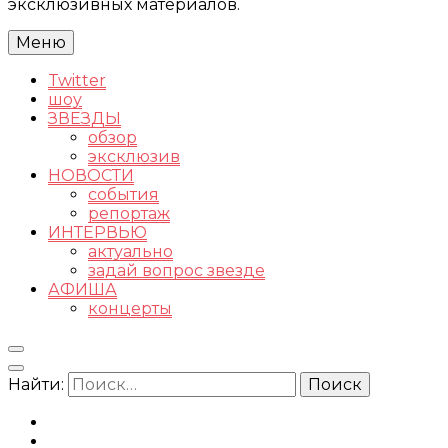
эксклюзивных материалов.
Меню
Twitter
шоу
ЗВЕЗДЫ
обзор
эксклюзив
НОВОСТИ
события
репортаж
ИНТЕРВЬЮ
актуально
задай вопрос звезде
АФИША
концерты
Найти: