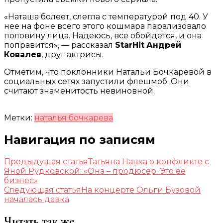
«Наташа болеет, слегла с температурой под 40. У
нее на фоне всего этого кошмара парализовало
половину лица. Надеюсь, все обойдется, и она
поправится», — рассказал
StarHit
Андрей
Ковалев
, друг актрисы.
Отметим, что поклонники Натальи Бочкаревой в
социальных сетях запустили флешмоб. Они
считают знаменитость невиновной.
Метки:
наталья бочкарева
Навигация по записям
Предыдущая статья
Татьяна Навка о конфликте с
Яной Рудковской: «Она – продюсер. Это ее
бизнес»
Следующая статья
На концерте Ольги Бузовой
началась давка
Читать так же...