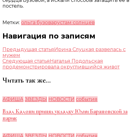
сердца Бузовой, а искали способы затащить ее в
постель.
Метки:
ольга бузова
рустам солнцев
Навигация по записям
Предыдущая статья
Ирина Слуцкая развелась с
мужем
Следующая статья
Наталья Подольская
продемонстрировала округлившийся живот
Читать так же...
АФИША
ЗВЕЗДЫ
НОВОСТИ
события
Влад Кадони принял укладку Юлии Барановской за
парик
АФИША
ЗВЕЗДЫ
НОВОСТИ
события