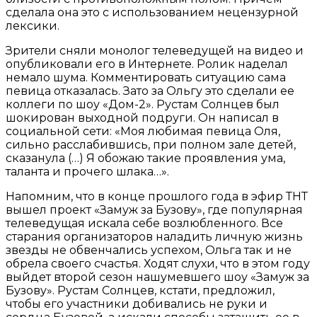
сделала она это с использованием нецензурной
лексики.
Зрители сняли монолог телеведущей на видео и
опубликовали его в Интернете. Ролик наделал
немало шума. Комментировать ситуацию сама
певица отказалась. Зато за Ольгу это сделали ее
коллеги по шоу «Дом-2». Рустам Солнцев был
шокирован выходной подруги. Он написал в
социальной сети: «Моя любимая певица Оля,
сильно расслабившись, при полном зале детей,
сказанула (…) Я обожаю такие проявления ума,
таланта и прочего шлака…».
Напомним, что в конце прошлого года в эфир ТНТ
вышел проект «Замуж за Бузову», где популярная
телеведущая искала себе возлюбленного. Все
старания организаторов наладить личную жизнь
звезды не обвенчались успехом, Ольга так и не
обрела своего счастья. Ходят слухи, что в этом году
выйдет второй сезон нашумевшего шоу «Замуж за
Бузову». Рустам Солнцев, кстати, предложил,
чтобы его участники добивались не руки и