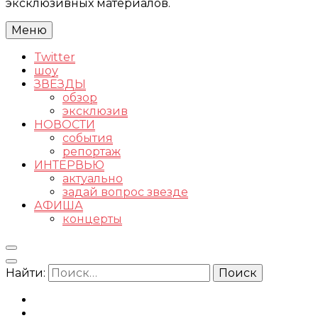
эксклюзивных материалов.
Меню
Twitter
шоу
ЗВЕЗДЫ
обзор
эксклюзив
НОВОСТИ
события
репортаж
ИНТЕРВЬЮ
актуально
задай вопрос звезде
АФИША
концерты
Найти: