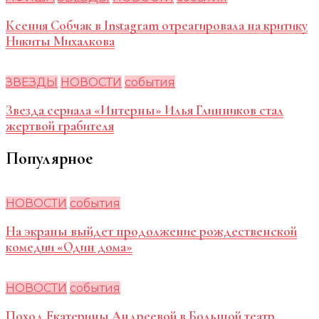
Ксения Собчак в Instagram отреагировала на критику
Никиты Михалкова
ЗВЕЗДЫ
НОВОСТИ
события
Звезда сериала «Интерны» Илья Глинников стал
жертвой грабителя
Популярное
НОВОСТИ
события
На экраны выйдет продолжение рождественской
комедии «Один дома»
НОВОСТИ
события
Поход Екатерины Андреевой в Большой театр