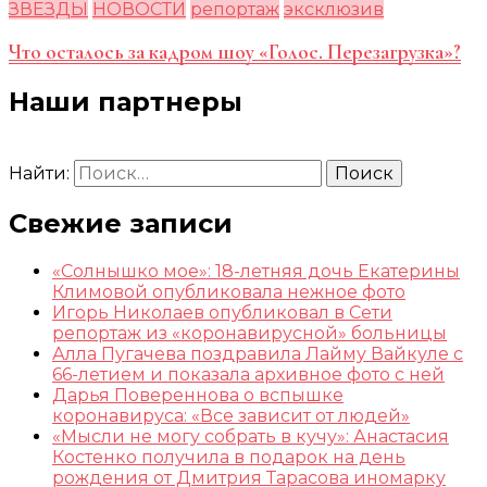
ЗВЕЗДЫ
НОВОСТИ
репортаж
эксклюзив
Что осталось за кадром шоу «Голос. Перезагрузка»?
Наши партнеры
Найти:
Свежие записи
«Солнышко мое»: 18-летняя дочь Екатерины
Климовой опубликовала нежное фото
Игорь Николаев опубликовал в Сети
репортаж из «коронавирусной» больницы
Алла Пугачева поздравила Лайму Вайкуле с
66-летием и показала архивное фото с ней
Дарья Повереннова о вспышке
коронавируса: «Все зависит от людей»
«Мысли не могу собрать в кучу»: Анастасия
Костенко получила в подарок на день
рождения от Дмитрия Тарасова иномарку