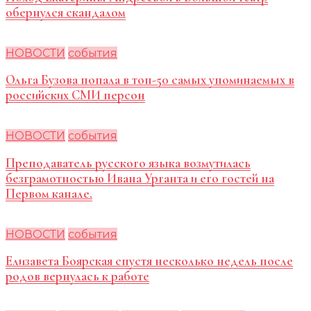
обернулся скандалом
НОВОСТИ
события
Ольга Бузова попала в топ-50 самых упоминаемых в
российских СМИ персон
НОВОСТИ
события
Преподаватель русского языка возмутилась
безграмотностью Ивана Урганта и его гостей на
Первом канале.
НОВОСТИ
события
Елизавета Боярская спустя несколько недель после
родов вернулась к работе