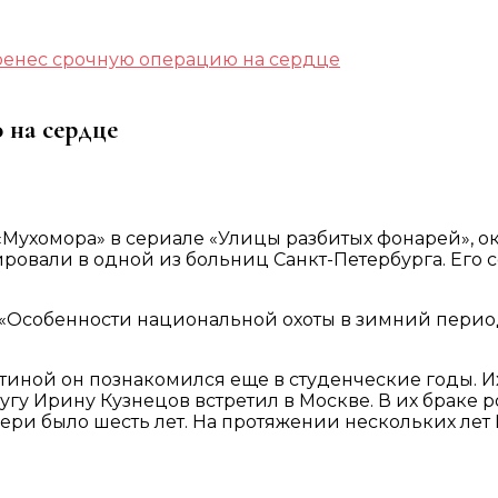
енес срочную операцию на сердце
 на сердце
ухомора» в сериале «Улицы разбитых фонарей», ока
ировали в одной из больниц Санкт-Петербурга. Его 
«Особенности национальной охоты в зимний период
тиной он познакомился еще в студенческие годы. Их
угу Ирину Кузнецов встретил в Москве. В их браке 
 было шесть лет. На протяжении нескольких лет Ири