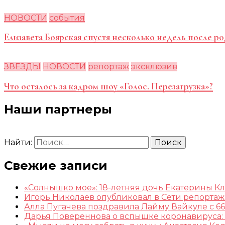
НОВОСТИ
события
Елизавета Боярская спустя несколько недель после ро
ЗВЕЗДЫ
НОВОСТИ
репортаж
эксклюзив
Что осталось за кадром шоу «Голос. Перезагрузка»?
Наши партнеры
Найти:
Свежие записи
«Солнышко мое»: 18-летняя дочь Екатерины К
Игорь Николаев опубликовал в Сети репорта
Алла Пугачева поздравила Лайму Вайкуле с 66
Дарья Повереннова о вспышке коронавируса: 