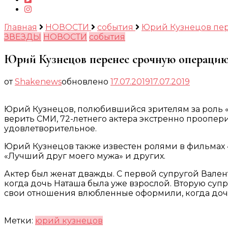
Главная
НОВОСТИ
события
Юрий Кузнецов пер
ЗВЕЗДЫ
НОВОСТИ
события
Юрий Кузнецов перенес срочную операцию
от
Shakenews
обновлено
17.07.2019
17.07.2019
Юрий Кузнецов, полюбившийся зрителям за роль «М
верить СМИ, 72-летнего актера экстренно проопер
удовлетворительное.
Юрий Кузнецов также известен ролями в фильмах 
«Лучший друг моего мужа» и других.
Актер был женат дважды. С первой супругой Вален
когда дочь Наташа была уже взрослой. Вторую супр
свои отношения влюбленные оформили, когда дочери
Метки:
юрий кузнецов