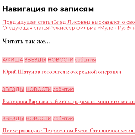
Навигация по записям
Предыдущая статья
Влад Лисовец высказался о св
Следующая статья
Режиссер фильма «Мулен Руж!» н
Читать так же...
АФИША
ЗВЕЗДЫ
НОВОСТИ
события
Юрий Шатунов готовится к очередной операции
ЗВЕЗДЫ
НОВОСТИ
события
Екатерина Варнава в 18 лет страдала от лишнего веса
ЗВЕЗДЫ
НОВОСТИ
события
После развода с Петросяном Елена Степаненко легла