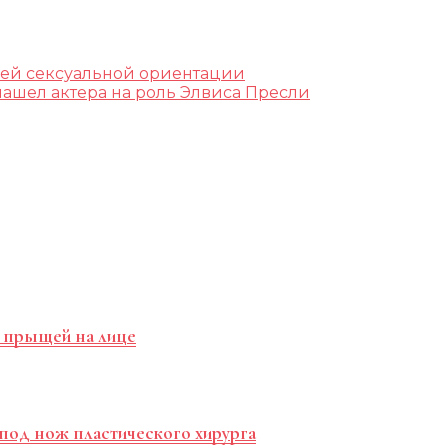
оей сексуальной ориентации
ашел актера на роль Элвиса Пресли
 и прыщей на лице
 под нож пластического хирурга