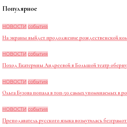
Популярное
НОВОСТИ
события
На экраны выйдет продолжение рождественской ко
НОВОСТИ
события
Поход Екатерины Андреевой в Большой театр оберну
НОВОСТИ
события
Ольга Бузова попала в топ-50 самых упоминаемых в 
НОВОСТИ
события
Преподаватель русского языка возмутилась безграмот