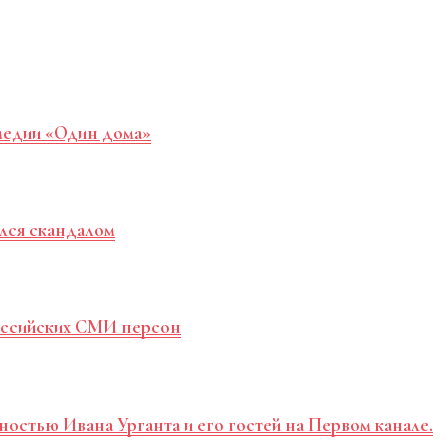
медии «Один дома»
лся скандалом
российских СМИ персон
ностью Ивана Урганта и его гостей на Первом канале.