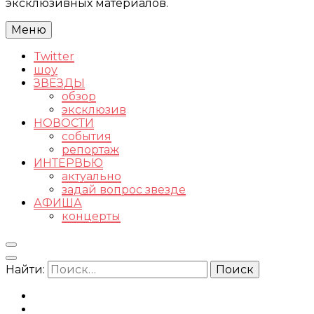
эксклюзивных материалов.
Меню
Twitter
шоу
ЗВЕЗДЫ
обзор
эксклюзив
НОВОСТИ
события
репортаж
ИНТЕРВЬЮ
актуально
задай вопрос звезде
АФИША
концерты
Найти: