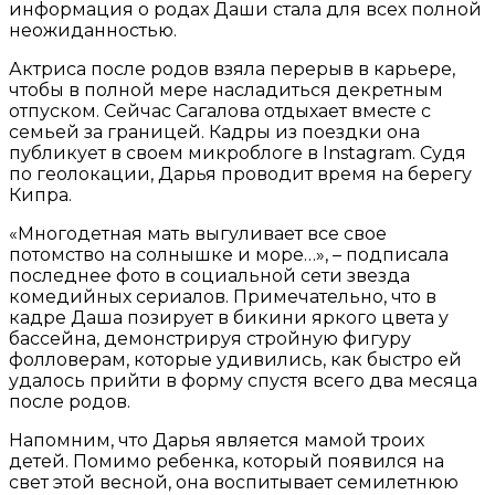
информация о родах Даши стала для всех полной
неожиданностью.
Актриса после родов взяла перерыв в карьере,
чтобы в полной мере насладиться декретным
отпуском. Сейчас Сагалова отдыхает вместе с
семьей за границей. Кадры из поездки она
публикует в своем микроблоге в Instagram. Судя
по геолокации, Дарья проводит время на берегу
Кипра.
«Многодетная мать выгуливает все свое
потомство на солнышке и море…», – подписала
последнее фото в социальной сети звезда
комедийных сериалов. Примечательно, что в
кадре Даша позирует в бикини яркого цвета у
бассейна, демонстрируя стройную фигуру
фолловерам, которые удивились, как быстро ей
удалось прийти в форму спустя всего два месяца
после родов.
Напомним, что Дарья является мамой троих
детей. Помимо ребенка, который появился на
свет этой весной, она воспитывает семилетнюю