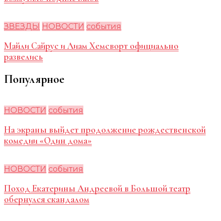
ЗВЕЗДЫ
НОВОСТИ
события
Майли Сайрус и Лиам Хемсворт официально
развелись
Популярное
НОВОСТИ
события
На экраны выйдет продолжение рождественской
комедии «Один дома»
НОВОСТИ
события
Поход Екатерины Андреевой в Большой театр
обернулся скандалом