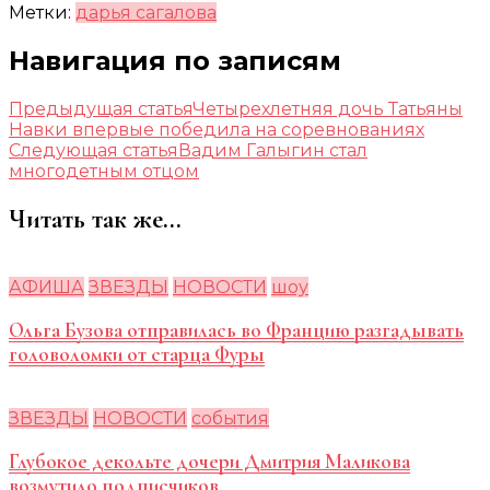
Метки:
дарья сагалова
Навигация по записям
Предыдущая статья
Четырехлетняя дочь Татьяны
Навки впервые победила на соревнованиях
Следующая статья
Вадим Галыгин стал
многодетным отцом
Читать так же...
АФИША
ЗВЕЗДЫ
НОВОСТИ
шоу
Ольга Бузова отправилась во Францию разгадывать
головоломки от старца Фуры
ЗВЕЗДЫ
НОВОСТИ
события
Глубокое декольте дочери Дмитрия Маликова
возмутило подписчиков