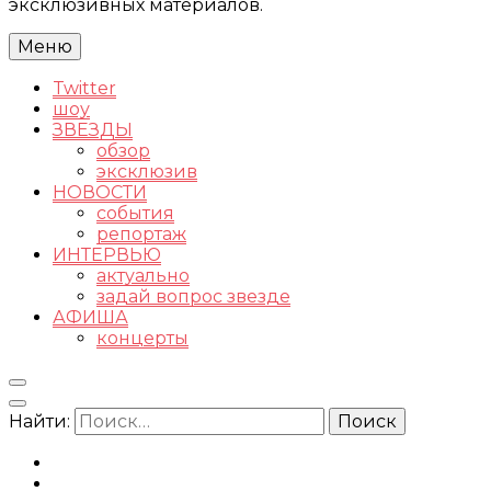
эксклюзивных материалов.
Меню
Twitter
шоу
ЗВЕЗДЫ
обзор
эксклюзив
НОВОСТИ
события
репортаж
ИНТЕРВЬЮ
актуально
задай вопрос звезде
АФИША
концерты
Найти: