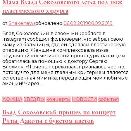
Мама Влада Соколовского легла под нож
пластического хирурга
от
Shakenews
обновлено
06.09.2019
06.09.2019
Влад Соколовский в своем микроблоге в
Instagram сообщил фолловерам, что забрал свою
маму из больницы, где ей сделали пластическую
операцию. Женщина комплексовала из-за
неудачной косметической процедуры на лице и
обратилась за помощью к доктору Сергею
Блохину. «Я очень переживал, признаюсь честно,
потому что для меня главным критерием является
естественная мимика, передающая мои любимые
эмоции! Через …
АФИША
ЗВЕЗДЫ
концерты
НОВОСТИ
события
Влад Соколовский пришел на концерт
Риты Дакоты с букетом цветов