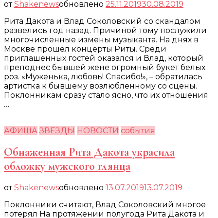
от
Shakenews
обновлено
25.11.2019
30.08.2019
Рита Дакота и Влад Соколовский со скандалом
развелись год назад. Причиной тому послужили
многочисленные измены музыканта. На днях в
Москве прошел концерты Риты. Среди
приглашенных гостей оказался и Влад, который
преподнес бывшей жене огромный букет белых
роз. «Муженька, любовь! Спасибо!», – обратилась
артистка к бывшему возлюбленному со сцены.
Поклонникам сразу стало ясно, что их отношения
…
АФИША
ЗВЕЗДЫ
НОВОСТИ
события
Обнаженная Рита Дакота украсила
обложку мужского глянца
от
Shakenews
обновлено
13.07.2019
13.07.2019
Поклонники считают, Влад Соколовский многое
потерял На протяжении полугода Рита Дакота и