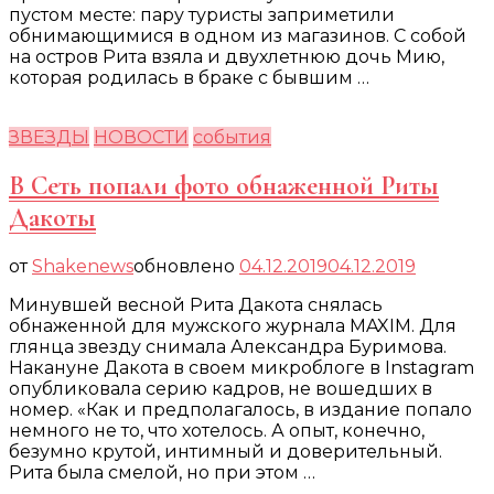
пустом месте: пару туристы заприметили
обнимающимися в одном из магазинов. С собой
на остров Рита взяла и двухлетнюю дочь Мию,
которая родилась в браке с бывшим …
ЗВЕЗДЫ
НОВОСТИ
события
В Сеть попали фото обнаженной Риты
Дакоты
от
Shakenews
обновлено
04.12.2019
04.12.2019
Минувшей весной Рита Дакота снялась
обнаженной для мужского журнала MAXIM. Для
глянца звезду снимала Александра Буримова.
Накануне Дакота в своем микроблоге в Instagram
опубликовала серию кадров, не вошедших в
номер. «Как и предполагалось, в издание попало
немного не то, что хотелось. А опыт, конечно,
безумно крутой, интимный и доверительный.
Рита была смелой, но при этом …