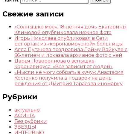
Свежие записи
«Солнышко мое»: 18-летняя дочь Екатерины
Климовой опубликовала нежное фото
Игорь Николаев опубликовал в Сети
репортаж из «коронавирусной» больницы
Алла Пугачева поздравила Лайму Вайкуле с
66-летием и показала архивное фото с ней
Дарья Повереннова о вспышке
коронавируса: «Все зависит от людей»
«Мысли не могу собрать в кучу»: Анастасия
Костенко получила в подарок на день
рождения от Дмитрия Тарасова иномарку
Рубрики
актуально
АФИША
Без рубрики
ЗВЕЗДЫ
ИНТЕРВЬЮ