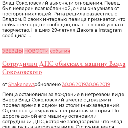
Влад Соколовский выясняли отношения. Певец
был неверен возлюбленной, о чем она узнала от
посторонних людей. Рита решила развестись с
Владом. В своих интервью певица признается, что
сейчас ее сердце свободно, она с головой ушла в
творчество. На днях 29-летняя Дакота в Instagram
сообщила …
ЗВЕЗДЫ
НОВОСТИ
события
Сотрудники ДПС обыскали машину Влада
Соколовского
от
Shakenews
обновлено
30.06.2019
30.06.2019
Певца остановили за вождение в нетрезвом виде
Вчера Влад Соколовский вместе с друзьями
провел время в одном из столичных заведений.
Отдых певца омрачила неприятная история. По
дороге домой его машину остановили
сотрудники ДПС, которые заподозрили, что Влад
сел за руль в нетрезвом виде. О случившемся