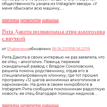
общественность узнала из Instagram звезды. «У
меня обыскали всю машину, …
ЗВЕЗДЫ
НОВОСТИ
события
Рита Дакота познакомила отца-алкоголика
с внучкой
от
Shakenews
обновлено
18.06.2019
18.06.2019
Рита Дакота в своих интервью не раз заявляла, что
ее отец – алкоголик. Певица, пережив
скандальный развод с Владом Соколовским,
решила помочь родственнику, отдав его в
специализированную клинику, где тот прошел
программу «12 шагов анонимных алкоголиков и
наркоманов». На днях в своем микроблоге в
Instagram Рита сообщила поклонникам радостную
новость: ее отец благодаря помощи медиков …
ЗВЕЗДЫ
НОВОСТИ
события