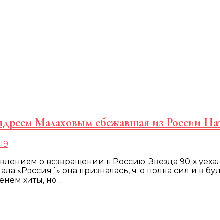
 Андреем Малаховым сбежавшая из России На
019
лением о возвращении в Россию. Звезда 90-х уехала
ала «Россия 1» она призналась, что полна сил и в б
нем хиты, но …