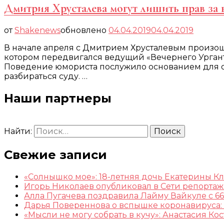
Дмитрия Хрусталева могут лишить прав за 
от
Shakenews
обновлено
04.04.2019
04.04.2019
В начале апреля с Дмитрием Хрусталевым произо
котором передвигался ведущий «Вечернего Урганта
Поведение юмориста послужило основанием для обв
разбираться суду. …
Наши партнеры
Найти:
Свежие записи
«Солнышко мое»: 18-летняя дочь Екатерины К
Игорь Николаев опубликовал в Сети репорта
Алла Пугачева поздравила Лайму Вайкуле с 66
Дарья Повереннова о вспышке коронавируса: 
«Мысли не могу собрать в кучу»: Анастасия К