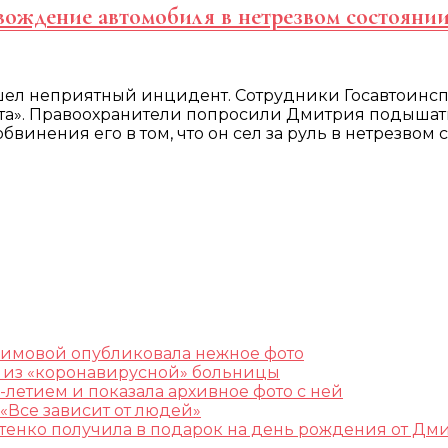
вождение автомобиля в нетрезвом состояни
шел неприятный инцидент. Сотрудники Госавтоинсп
». Правоохранители попросили Дмитрия подышать в а
инения его в том, что он сел за руль в нетрезвом 
лимовой опубликовала нежное фото
ж из «коронавирусной» больницы
-летием и показала архивное фото с ней
«Все зависит от людей»
остенко получила в подарок на день рождения от Дм