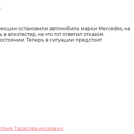
и
екции остановили автомобиль марки Mercedes, на
лкотестер, на что тот ответил отказом.
состоянии. Теперь в ситуации предстоит
итрия Тарасова иномарку