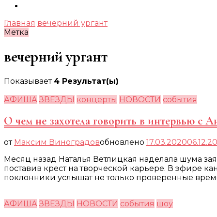
Главная
вечерний ургант
Метка
вечерний ургант
Показывает
4 Результат(ы)
АФИША
ЗВЕЗДЫ
концерты
НОВОСТИ
события
О чем не захотела говорить в интервью с
от
Максим Виноградов
обновлено
17.03.2020
06.12.2
Месяц назад Наталья Ветлицкая наделала шума заяв
поставив крест на творческой карьере. В эфире кан
поклонники услышат не только проверенные време
АФИША
ЗВЕЗДЫ
НОВОСТИ
события
шоу