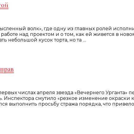
той
сленный волк», где одну из главных ролей исполни
работе над проектом и о том, как ей живется в ново
 небольшой кусок торта, но та …
 прав
первых числах апреля звезда «Вечернего Урганта» п
ь. Инспектора смутило «резкое изменение окраски 
ался выполнить просьбу стража порядка, что приве