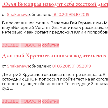
Юлия Высоцкая изводит себя жесткой дие
от
Shakenews
обновлено
18.10.2019
18.10.2019
В прокат вышел фильм Валерии Гай Германики «Мы
шоу «Вечерний Ургант». Знаменитость рассказала о 
интервью Иван Ургант предложил Юлии попробовать
ЗВЕЗДЫ
НОВОСТИ
события
Дмитрий Хрусталев лишился водительских
от
Shakenews
обновлено
01.05.2019
01.05.2019
Дмитрий Хрусталев оказался в центре скандала. В 
сотрудник ДПС и попросил пройти тест на алкогол
соответствующее обстановке». Телеведущий отказ
суд …
ЗВЕЗДЫ
НОВОСТИ
события