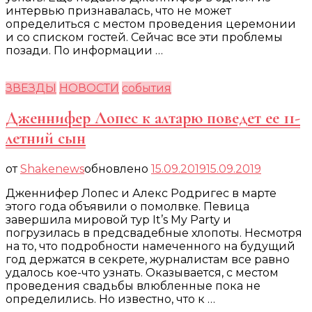
интервью признавалась, что не может
определиться с местом проведения церемонии
и со списком гостей. Сейчас все эти проблемы
позади. По информации …
ЗВЕЗДЫ
НОВОСТИ
события
Дженнифер Лопес к алтарю поведет ее 11-
летний сын
от
Shakenews
обновлено
15.09.2019
15.09.2019
Дженнифер Лопес и Алекс Родригес в марте
этого года объявили о помолвке. Певица
завершила мировой тур It’s My Party и
погрузилась в предсвадебные хлопоты. Несмотря
на то, что подробности намеченного на будущий
год держатся в секрете, журналистам все равно
удалось кое-что узнать. Оказывается, с местом
проведения свадьбы влюбленные пока не
определились. Но известно, что к …