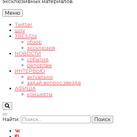
эксклюзивных материалов.
Меню
Twitter
шоу
ЗВЕЗДЫ
обзор
эксклюзив
НОВОСТИ
события
репортаж
ИНТЕРВЬЮ
актуально
задай вопрос звезде
АФИША
концерты
Найти: