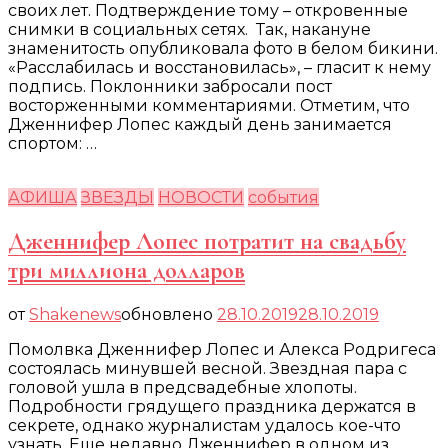
своих лет. Подтверждение тому – откровенные
снимки в социальных сетях. Так, накануне
знаменитость опубликовала фото в белом бикини.
«Расслабилась и восстановилась», – гласит к нему
подпись. Поклонники забросали пост
восторженными комментариями. Отметим, что
Дженнифер Лопес каждый день занимается
спортом: …
АФИША
ЗВЕЗДЫ
НОВОСТИ
события
Дженнифер Лопес потратит на свадьбу
три миллиона долларов
от
Shakenews
обновлено
28.10.2019
28.10.2019
Помолвка Дженнифер Лопес и Алекса Родригеса
состоялась минувшей весной. Звездная пара с
головой ушла в предсвадебные хлопоты.
Подробности грядущего праздника держатся в
секрете, однако журналистам удалось кое-что
узнать. Еще недавно Дженнифер в одном из